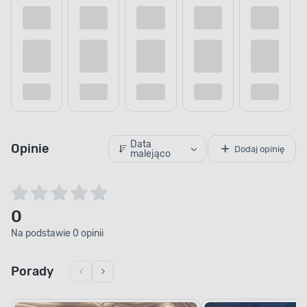
Data
Opinie
Dodaj opinię
malejąco
0
Na podstawie 0 opinii
Porady