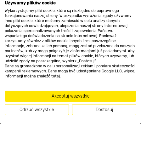
Używamy plików cookie
Promocje
Wykorzystujemy pliki cookie, które są niezbędne do poprawnego
funkcjonowania naszej strony. W przypadku wyrażenia zgody używamy
inne pliki cookie, które możemy zamieścić w celu analizy danych
dotyczących odwiedzających, ulepszenia naszej strony internetowej,
Nasze sklepy
pokazania spersonalizowanych treści i zapewnienia Państwu
wspaniałego doświadczenia na stronie internetowej. Ponieważ
korzystamy również z plików cookie innych firm, poszczególne
informacje, zebrane za ich pomocą, mogą zostać przekazane do naszych
O nas
partnerów, którzy mogą połączyć je z informacjami już posiadanymi. Aby
uzyskać więcej informacji na temat plików cookie, których używamy, lub
udzielić zgody na poszczególne, wybierz „Dostosuj”.
Dane są gromadzone w celu personalizacji reklam i pomiaru skuteczności
Kontakt do sklepu
kampanii reklamowych. Dane mogą być udostępniane Google LLC, więcej
informacji można znaleźć
tutaj
.
Strefa biznesu
Akceptuj wszystkie
Odrzuć wszystkie
Dostosuj
Dołącz do nas
Kup teraz