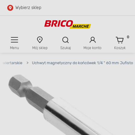
Wybierz sklep
Przejdź do głównej zawartości
Przejdź do wyszukiwarki
0
Menu
Mój sklep
Szukaj
Moje konto
Koszyk
Przejdź do kontaktu
 wiertarskie
>
Uchwyt magnetyczny do końcówek 1/4 " 60 mm Jufisto