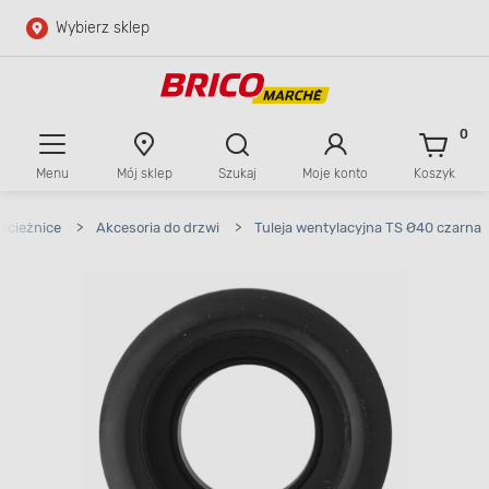
Wybierz sklep
Przejdź do głównej zawartości
Przejdź do wyszukiwarki
0
Menu
Mój sklep
Szukaj
Moje konto
Koszyk
Przejdź do kontaktu
ościeżnice
>
Akcesoria do drzwi
>
Tuleja wentylacyjna TS Ø40 czarna