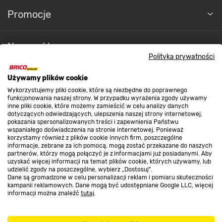
Promocje
Nasze sklepy
Polityka prywatności
O nas
Używamy plików cookie
Wykorzystujemy pliki cookie, które są niezbędne do poprawnego
funkcjonowania naszej strony. W przypadku wyrażenia zgody używamy
inne pliki cookie, które możemy zamieścić w celu analizy danych
Kontakt do sklepu
dotyczących odwiedzających, ulepszenia naszej strony internetowej,
pokazania spersonalizowanych treści i zapewnienia Państwu
wspaniałego doświadczenia na stronie internetowej. Ponieważ
korzystamy również z plików cookie innych firm, poszczególne
Strefa biznesu
informacje, zebrane za ich pomocą, mogą zostać przekazane do naszych
partnerów, którzy mogą połączyć je z informacjami już posiadanymi. Aby
uzyskać więcej informacji na temat plików cookie, których używamy, lub
udzielić zgody na poszczególne, wybierz „Dostosuj”.
Dane są gromadzone w celu personalizacji reklam i pomiaru skuteczności
Dołącz do nas
kampanii reklamowych. Dane mogą być udostępniane Google LLC, więcej
informacji można znaleźć
tutaj
.