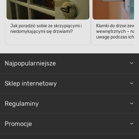
Jak poradzić sobie ze skrzypiącymi i
Klamki do drzwi zewn
niedomykającymi się drzwiami?
wewnętrznych – na c
uwagę podczas ich k
Najpopularniejsze
Sklep internetowy
Regulaminy
Promocje