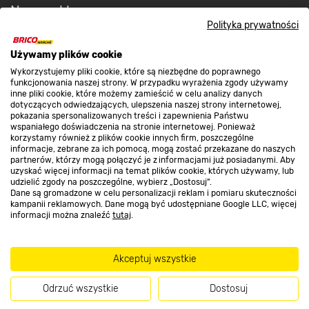
Nasze sklepy
Polityka prywatności
O nas
Używamy plików cookie
Wykorzystujemy pliki cookie, które są niezbędne do poprawnego
funkcjonowania naszej strony. W przypadku wyrażenia zgody używamy
inne pliki cookie, które możemy zamieścić w celu analizy danych
Kontakt do sklepu
dotyczących odwiedzających, ulepszenia naszej strony internetowej,
pokazania spersonalizowanych treści i zapewnienia Państwu
wspaniałego doświadczenia na stronie internetowej. Ponieważ
korzystamy również z plików cookie innych firm, poszczególne
Strefa biznesu
informacje, zebrane za ich pomocą, mogą zostać przekazane do naszych
partnerów, którzy mogą połączyć je z informacjami już posiadanymi. Aby
uzyskać więcej informacji na temat plików cookie, których używamy, lub
udzielić zgody na poszczególne, wybierz „Dostosuj”.
Dane są gromadzone w celu personalizacji reklam i pomiaru skuteczności
Dołącz do nas
kampanii reklamowych. Dane mogą być udostępniane Google LLC, więcej
informacji można znaleźć
tutaj
.
Akceptuj wszystkie
Metody płatności
Odrzuć wszystkie
Dostosuj