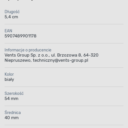
Długość
5,4 cm
EAN
5907489901178
Informacje o producencie
Vents Group Sp. z o.o., ul. Brzozowa 8, 64-320
Niepruszewo, techniczny@vents-group.pl
Kolor
biały
Szerokość
54 mm
Średnica
40 mm