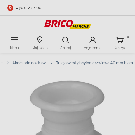
Wybierz sklep
Przejdź do głównej zawartości
Przejdź do wyszukiwarki
0
Menu
Mój sklep
Szukaj
Moje konto
Koszyk
Przejdź do kontaktu
ce
>
Akcesoria do drzwi
>
Tuleja wentylacyjna drzwiowa 40 mm biała