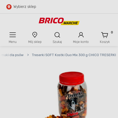
Wybierz sklep
Przejdź do głównej zawartości
Przejdź do wyszukiwarki
0
Menu
Mój sklep
Szukaj
Moje konto
Koszyk
Przejdź do kontaktu
smaki dla psów
>
Treserki SOFT Kostki Duo Mix 300 g CHICO TRESERKI