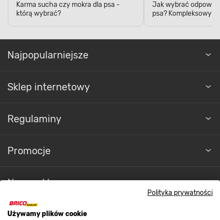
Karma sucha czy mokra dla psa -
Jak wybrać odpowied
którą wybrać?
psa? Kompleksowy p
Najpopularniejsze
Sklep internetowy
Regulaminy
Promocje
Nasze sklepy
Polityka prywatności
O nas
Używamy plików cookie