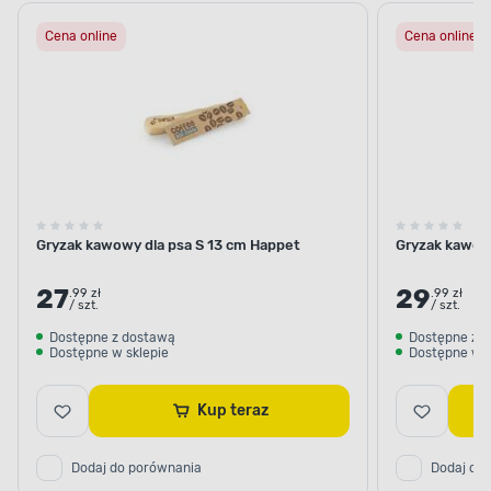
Cena online
Cena online
Gryzak kawowy dla psa S 13 cm Happet
Gryzak kawow
27
29
.99 zł
.99 zł
/ szt.
/ szt.
Dostępne z dostawą
Dostępne z 
Dostępne w sklepie
Dostępne w s
Kup teraz
Dodaj do porównania
Dodaj do