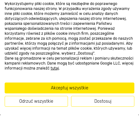
Wykorzystujemy pliki cookie, które są niezbędne do poprawnego
funkcjonowania naszej strony. W przypadku wyrażenia zgody używamy
inne pliki cookie, które możemy zamieścić w celu analizy danych
Kontakt do sklepu
dotyczących odwiedzających, ulepszenia naszej strony internetowej,
pokazania spersonalizowanych treści i zapewnienia Państwu
wspaniałego doświadczenia na stronie internetowej. Ponieważ
korzystamy również z plików cookie innych firm, poszczególne
Strefa biznesu
informacje, zebrane za ich pomocą, mogą zostać przekazane do naszych
partnerów, którzy mogą połączyć je z informacjami już posiadanymi. Aby
uzyskać więcej informacji na temat plików cookie, których używamy, lub
udzielić zgody na poszczególne, wybierz „Dostosuj”.
Dane są gromadzone w celu personalizacji reklam i pomiaru skuteczności
Dołącz do nas
kampanii reklamowych. Dane mogą być udostępniane Google LLC, więcej
informacji można znaleźć
tutaj
.
Akceptuj wszystkie
Metody płatności
Odrzuć wszystkie
Dostosuj
Kup teraz
Informacje handlowe o towarach i ich cenach podane na stronach serwisu:
https://www.bricomarche.pl/
nie stanowią oferty, a są wyłącznie