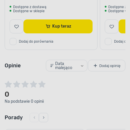
Dostępne z dostawą
Dostępne z 
Dostępne w sklepie
Dostępne w s
Kup teraz
Dodaj do porównania
Dodaj do
Data
Opinie
Dodaj opinię
malejąco
0
Na podstawie 0 opinii
Porady