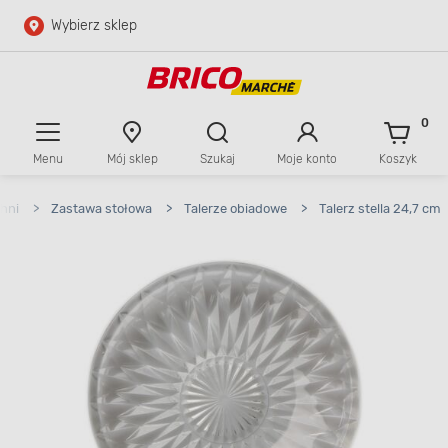
Wybierz sklep
Przejdź do głównej zawartości
Przejdź do wyszukiwarki
0
Menu
Mój sklep
Szukaj
Moje konto
Koszyk
Przejdź do kontaktu
hni
>
Zastawa stołowa
>
Talerze obiadowe
>
Talerz stella 24,7 cm