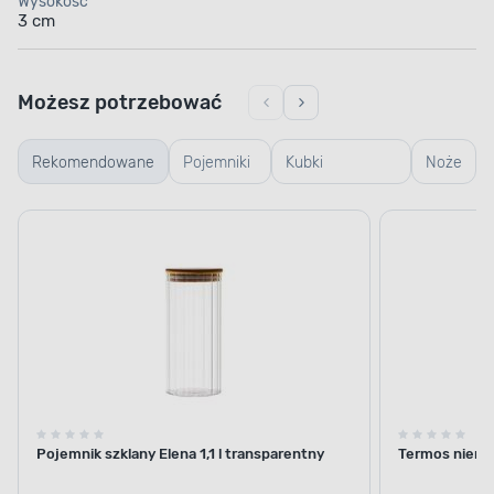
Wysokość
3 cm
Możesz potrzebować
Rekomendowane
Pojemniki
Kubki
Noże
szklane
termiczne i
termosy
Pojemnik szklany Elena 1,1 l transparentny
Termos nierdz