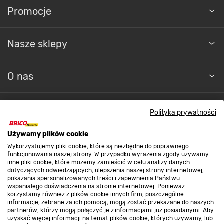
Promocje
Nasze sklepy
O nas
Kontakt do sklepu
Polityka prywatności
Używamy plików cookie
Strefa biznesu
Wykorzystujemy pliki cookie, które są niezbędne do poprawnego
funkcjonowania naszej strony. W przypadku wyrażenia zgody używamy
inne pliki cookie, które możemy zamieścić w celu analizy danych
dotyczących odwiedzających, ulepszenia naszej strony internetowej,
pokazania spersonalizowanych treści i zapewnienia Państwu
Dołącz do nas
wspaniałego doświadczenia na stronie internetowej. Ponieważ
korzystamy również z plików cookie innych firm, poszczególne
informacje, zebrane za ich pomocą, mogą zostać przekazane do naszych
partnerów, którzy mogą połączyć je z informacjami już posiadanymi. Aby
uzyskać więcej informacji na temat plików cookie, których używamy, lub