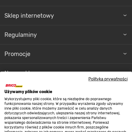
Sklep internetowy
Regulaminy
Promocje
Nasze sklepy
Polityka prywatności
O nas
Używamy plików cookie
Wykorzystujemy pliki cookie, które są niezbędne do poprawnego
funkcjonowania naszej strony. W przypadku wyrażenia zgody używamy
inne pliki cookie, które możemy zamieścić w celu analizy danych
Kontakt do sklepu
dotyczących odwiedzających, ulepszenia naszej strony internetowej,
pokazania spersonalizowanych treści i zapewnienia Państwu
wspaniałego doświadczenia na stronie internetowej. Ponieważ
korzystamy również z plików cookie innych firm, poszczególne
Strefa biznesu