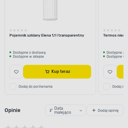
Pojemnik szklany Elena 1,1 l transparentny
Termos nierdz
Dostępne z dostawą
Dostępne z 
Dostępne w sklepie
Dostępne w s
Kup teraz
Dodaj do porównania
Dodaj do
Data
Opinie
Dodaj opinię
malejąco