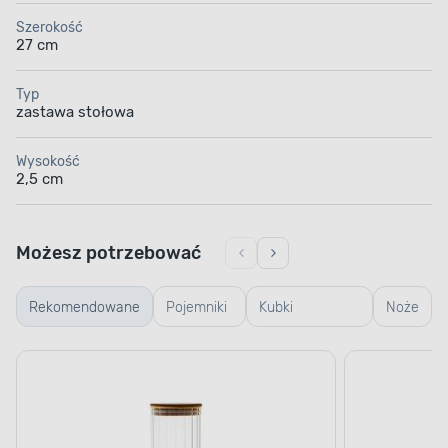
Szerokość
27 cm
Typ
zastawa stołowa
Wysokość
2,5 cm
Możesz potrzebować
Rekomendowane
Pojemniki
Kubki
Noże
szklane
termiczne i
termosy