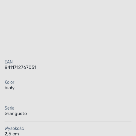
EAN
8411712767051
Kolor
biały
Seria
Grangusto
Wysokość
2,5 cm