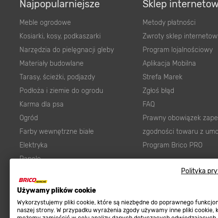
Najpopularniejsze
Sklep interneto
Meble ogrodowe
Metody płatności
Kosiarki, kosy, podkaszarki
Zwroty sklep internetow
Narzędzia do pielęgnacji gleby
Program lojalnościowy
Materiały budowlane
Aplikacja Mobilna
Tarasy, ścieżki, podjazdy
Strefa Marek
Podłoża i ziemie do ogrodu
Zgłoś błąd
Karma dla psa
FAQ
Ogród
Prawny obowiązek zape
Farby wewnętrzne białe
zgodności towaru z um
Elektryka
Program Brico PRO
Panele
Regulaminy
Polityka pr
Elektronarzędzia
Płytki
Regulaminy
Używamy plików cookie
Panele podłogowe
Polityka prywatności
Wykorzystujemy pliki cookie, które są niezbędne do poprawnego funkcj
naszej strony. W przypadku wyrażenia zgody używamy inne pliki cookie, 
Płyty OSB/HDF