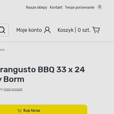
0
Nasze sklepy
Kontakt
Twoje porównanie
Moje konto
0 szt.
orm
Grangusto BBQ 33 x 24
y Borm
nii
Oceń produkt
Kup teraz