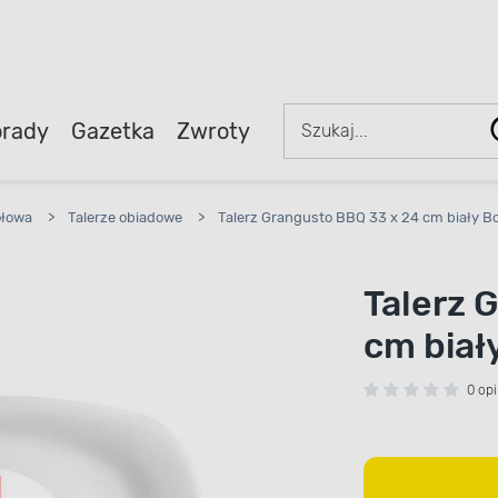
rady
Gazetka
Zwroty
ołowa
>
Talerze obiadowe
>
Talerz Grangusto BBQ 33 x 24 cm biały B
Talerz 
cm biał
0 opi