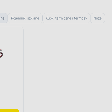
ane
Pojemniki szklane
Kubki termiczne i termosy
Noże