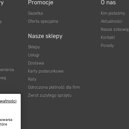
wy
Promocje
O nas
Gazetka
Kim jesteśmy
y
Oferta specjalna
Aktualności
Nasze zobowią
Nasze sklepy
Kontakt
Porady
Sklepy
Usługi
Dostawa
wnienia
Karty podarunkowe
ową
Raty
Odroczona płatność dla firm
Zwrot zużytego sprzętu
ywatności
onowania
które