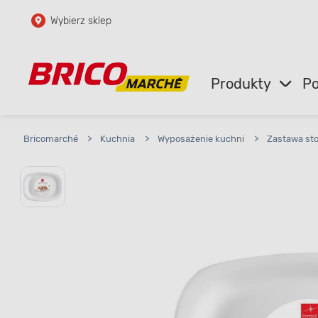
Wybierz sklep
Przejdź do głównej zawartości
Przejdź do wyszukiwarki
Produkty
Po
Przejdź do kontaktu
Bricomarché
>
Kuchnia
>
Wyposażenie kuchni
>
Zastawa st