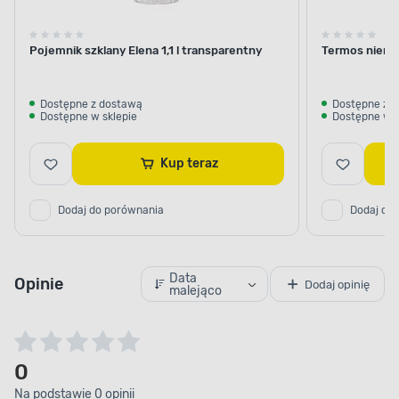
Pojemnik szklany Elena 1,1 l transparentny
Termos nierdz
Dostępne z dostawą
Dostępne z 
Dostępne w sklepie
Dostępne w s
Kup teraz
Dodaj do porównania
Dodaj do
Data
Opinie
Dodaj opinię
malejąco
0
Na podstawie 0 opinii