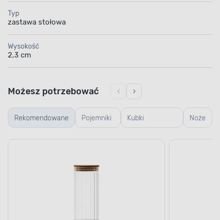
Typ
zastawa stołowa
Wysokość
2,3 cm
Możesz potrzebować
Rekomendowane
Pojemniki
Kubki
Noże
szklane
termiczne i
termosy