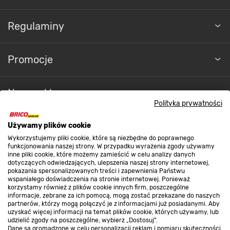
Regulaminy
Promocje
Nasze sklepy
Polityka prywatności
O nas
Używamy plików cookie
Wykorzystujemy pliki cookie, które są niezbędne do poprawnego
funkcjonowania naszej strony. W przypadku wyrażenia zgody używamy
inne pliki cookie, które możemy zamieścić w celu analizy danych
Kontakt do sklepu
dotyczących odwiedzających, ulepszenia naszej strony internetowej,
pokazania spersonalizowanych treści i zapewnienia Państwu
wspaniałego doświadczenia na stronie internetowej. Ponieważ
korzystamy również z plików cookie innych firm, poszczególne
Strefa biznesu
informacje, zebrane za ich pomocą, mogą zostać przekazane do naszych
partnerów, którzy mogą połączyć je z informacjami już posiadanymi. Aby
uzyskać więcej informacji na temat plików cookie, których używamy, lub
udzielić zgody na poszczególne, wybierz „Dostosuj”.
Dane są gromadzone w celu personalizacji reklam i pomiaru skuteczności