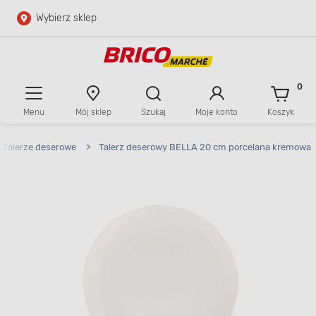
Wybierz sklep
Przejdź do głównej zawartości
Przejdź do wyszukiwarki
0
Menu
Mój sklep
Szukaj
Moje konto
Koszyk
Przejdź do kontaktu
Talerze deserowe
>
Talerz deserowy BELLA 20 cm porcelana kremowa