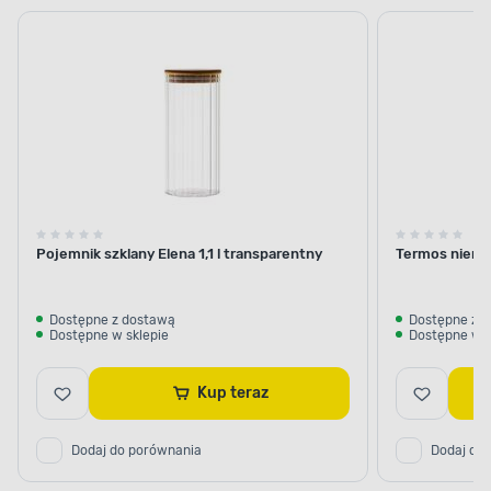
szklane
termiczne i
termosy
Pojemnik szklany Elena 1,1 l transparentny
Termos nierdz
Dostępne z dostawą
Dostępne z 
Dostępne w sklepie
Dostępne w s
Kup teraz
Dodaj do porównania
Dodaj do