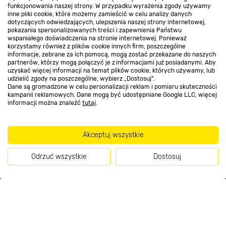
funkcjonowania naszej strony. W przypadku wyrażenia zgody używamy
inne pliki cookie, które możemy zamieścić w celu analizy danych
Kontakt do sklepu
dotyczących odwiedzających, ulepszenia naszej strony internetowej,
pokazania spersonalizowanych treści i zapewnienia Państwu
wspaniałego doświadczenia na stronie internetowej. Ponieważ
korzystamy również z plików cookie innych firm, poszczególne
Strefa biznesu
informacje, zebrane za ich pomocą, mogą zostać przekazane do naszych
partnerów, którzy mogą połączyć je z informacjami już posiadanymi. Aby
uzyskać więcej informacji na temat plików cookie, których używamy, lub
udzielić zgody na poszczególne, wybierz „Dostosuj”.
Dane są gromadzone w celu personalizacji reklam i pomiaru skuteczności
Dołącz do nas
kampanii reklamowych. Dane mogą być udostępniane Google LLC, więcej
informacji można znaleźć
tutaj
.
Akceptuj wszystkie
Metody płatności
Odrzuć wszystkie
Dostosuj
Kup teraz
Informacje handlowe o towarach i ich cenach podane na stronach serwisu:
https://www.bricomarche.pl/
nie stanowią oferty, a są wyłącznie
zaproszeniem do zawarcia umowy w rozumieniu art. 71 Kodeksu cywilnego.