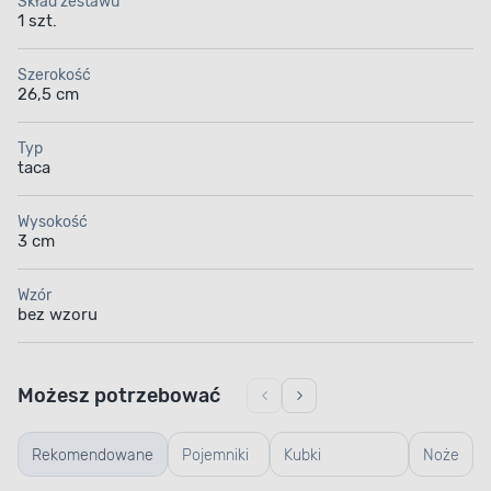
Skład zestawu
1 szt.
Szerokość
26,5 cm
Typ
taca
Wysokość
3 cm
Wzór
bez wzoru
Możesz potrzebować
Rekomendowane
Pojemniki
Kubki
Noże