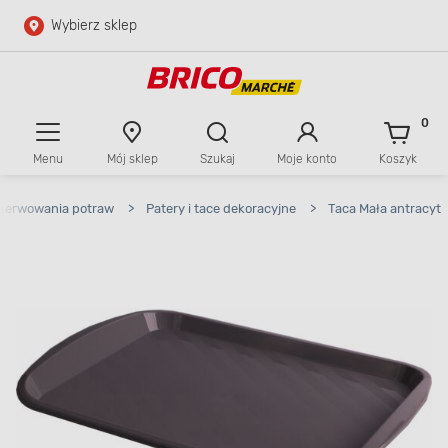
Wybierz sklep
Przejdź do głównej zawartości
Przejdź do wyszukiwarki
0
Menu
Mój sklep
Szukaj
Moje konto
Koszyk
Przejdź do kontaktu
 serwowania potraw
>
Patery i tace dekoracyjne
>
Taca Mała antracyt