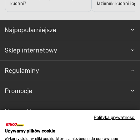
kuchni?
łazienek, kuchni i og
Najpopularniejsze
Sklep internetowy
Regulaminy
Promocje
Nasze sklepy
Polityka prywatności
O nas
Używamy plików cookie
Wykorzystujemy pliki cookie, które są niezbędne do poprawnego