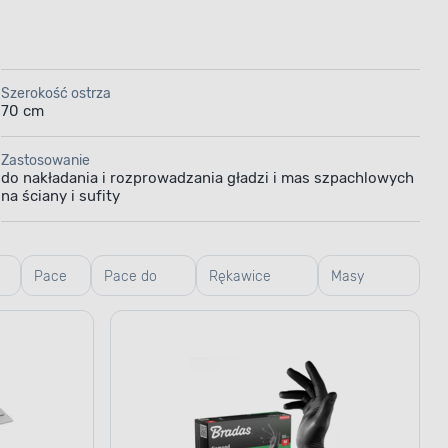
Szerokość ostrza
70 cm
Zastosowanie
do nakładania i rozprowadzania gładzi i mas szpachlowych
na ściany i sufity
Pace
Pace do
Rękawice
Masy
zębate
gładzi,
robocze i
szpachlowe
weneckie
ogrodowe