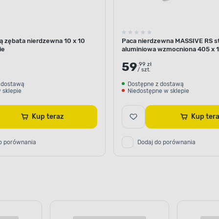
ką zębata nierdzewna 10 x 10
Paca nierdzewna MASSIVE RS s
ie
aluminiowa wzmocniona 405 x 
MANN
59
.99 zł
/ szt.
 dostawą
Dostępne z dostawą
 sklepie
Niedostępne w sklepie
Kup teraz
Kup te
o porównania
Dodaj do porównania