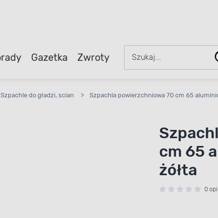
rady
Gazetka
Zwroty
Szpachle do gładzi, scian
>
Szpachla powierzchniowa 70 cm 65 alumini
Szpachl
cm 65 a
żółta
0 opi