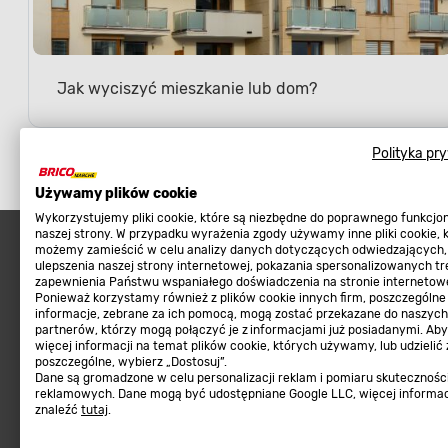
Jak wyciszyć mieszkanie lub dom?
Polityka pr
Używamy plików cookie
Wykorzystujemy pliki cookie, które są niezbędne do poprawnego funkcj
naszej strony. W przypadku wyrażenia zgody używamy inne pliki cookie, 
możemy zamieścić w celu analizy danych dotyczących odwiedzających,
ulepszenia naszej strony internetowej, pokazania spersonalizowanych tre
zapewnienia Państwu wspaniałego doświadczenia na stronie internetowe
Ponieważ korzystamy również z plików cookie innych firm, poszczególne
Najpopularniejsze
Sklep interneto
informacje, zebrane za ich pomocą, mogą zostać przekazane do naszych
partnerów, którzy mogą połączyć je z informacjami już posiadanymi. Ab
Meble ogrodowe
Metody płatności
więcej informacji na temat plików cookie, których używamy, lub udzielić
poszczególne, wybierz „Dostosuj”.
Kosiarki, kosy, podkaszarki
Zwroty sklep internetow
Dane są gromadzone w celu personalizacji reklam i pomiaru skutecznośc
reklamowych. Dane mogą być udostępniane Google LLC, więcej informa
Narzędzia do pielęgnacji gleby
Program lojalnościowy
znaleźć
tutaj
.
Materiały budowlane
Aplikacja Mobilna