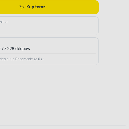
Kup teraz
nline
 7 z 228 sklepów
lepie lub Bricomacie za 0 zł