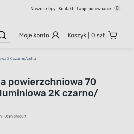
0
Nasze sklepy
Kontakt
Twoje porównanie
Moje konto
0 szt.
owa 2K czarno/żółta
a powierzchniowa 70
luminiowa 2K czarno/
nii
Oceń produkt