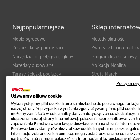
Najpopularniejsze
Sklep interneto
Meble ogrodowe
Metody płatności
Kosiarki, kosy, podkaszarki
Zwroty sklep internetow
Narzędzia do pielęgnacji gleby
Program lojalnościowy
Materiały budowlane
Aplikacja Mobilna
Tarasy, ścieżki, podjazdy
Strefa Marek
Podłoża i ziemie do ogrodu
Zgłoś błąd
Polityka pr
Karma dla psa
FAQ
Używamy plików cookie
Ogród
Prawny obowiązek zape
Wykorzystujemy pliki cookie, które są niezbędne do poprawnego funkcj
Farby wewnętrzne białe
zgodności towaru z um
naszej strony. W przypadku wyrażenia zgody używamy inne pliki cookie, 
możemy zamieścić w celu analizy danych dotyczących odwiedzających,
Elektryka
Program Brico PRO
ulepszenia naszej strony internetowej, pokazania spersonalizowanych tre
zapewnienia Państwu wspaniałego doświadczenia na stronie internetowe
Panele
Ponieważ korzystamy również z plików cookie innych firm, poszczególne
Regulaminy
informacje, zebrane za ich pomocą, mogą zostać przekazane do naszych
Elektronarzędzia
partnerów, którzy mogą połączyć je z informacjami już posiadanymi. Ab