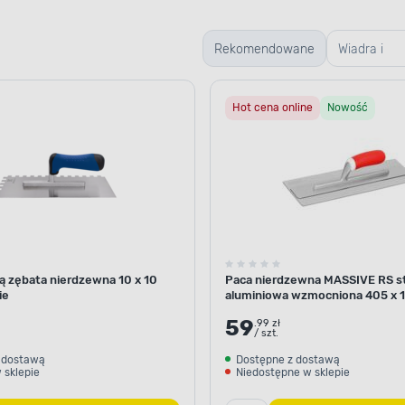
Rekomendowane
Wiadra i
kastry
Hot cena online
Nowość
budowlane
ką zębata nierdzewna 10 x 10
Paca nierdzewna MASSIVE RS s
ie
aluminiowa wzmocniona 405 x 
MANN
59
.99 zł
/ szt.
 dostawą
Dostępne z dostawą
 sklepie
Niedostępne w sklepie