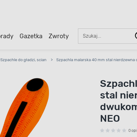
rady
Gazetka
Zwroty
Szpachle do gładzi, scian
>
Szpachla malarska 40 mm stal nierdzewn
Szpach
stal ni
dwukom
NEO
0 opi