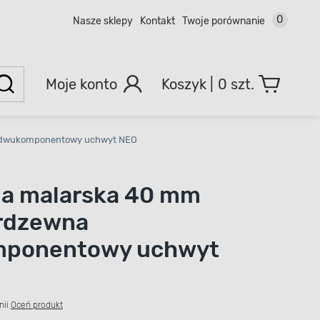
0
Nasze sklepy
Kontakt
Twoje porównanie
Moje konto
0 szt.
a dwukomponentowy uchwyt NEO
la malarska 40 mm
erdzewna
ponentowy uchwyt
nii
Oceń produkt