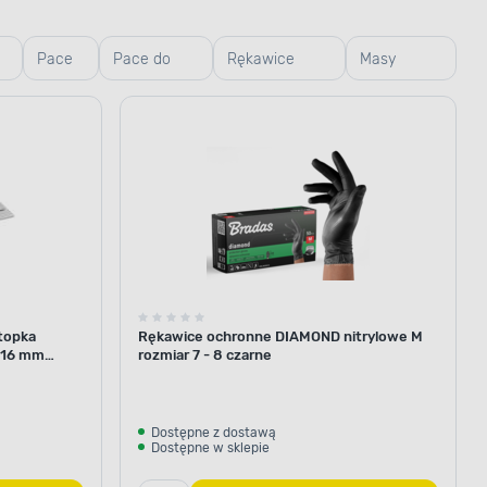
Pace
Pace do
Rękawice
Masy
zębate
gładzi,
robocze i
szpachlowe
weneckie
ogrodowe
topka
Rękawice ochronne DIAMOND nitrylowe M
116 mm
rozmiar 7 - 8 czarne
Dostępne z dostawą
Dostępne w sklepie