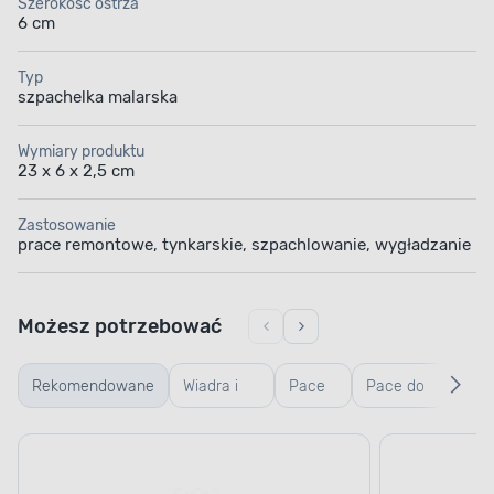
Szerokość ostrza
6 cm
Typ
szpachelka malarska
Wymiary produktu
23 x 6 x 2,5 cm
Zastosowanie
prace remontowe, tynkarskie, szpachlowanie, wygładzanie
Możesz potrzebować
Rekomendowane
Wiadra i
Pace
Pace do
Ręk
kastry
zębate
gładzi,
robo
budowlane
weneckie
ogr