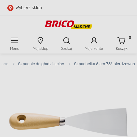
Wybierz sklep
Przejdź do głównej zawartości
Przejdź do wyszukiwarki
0
Menu
Mój sklep
Szukaj
Moje konto
Koszyk
Przejdź do kontaktu
wlane
>
Szpachle do gładzi, scian
>
Szpachelka 6 cm 78* nierdzewna