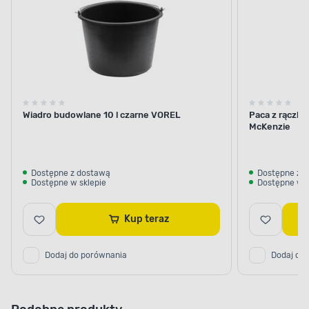
Wiadro budowlane 10 l czarne VOREL
Paca z rączką
McKenzie
Dostępne z dostawą
Dostępne z 
Dostępne w sklepie
Dostępne w s
Kup teraz
Dodaj do porównania
Dodaj do