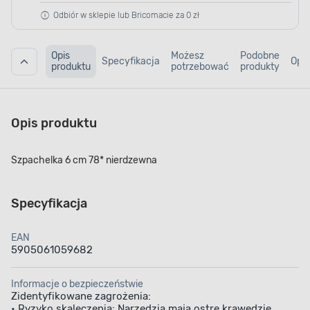
Odbiór w sklepie lub Bricomacie za 0 zł
Opis
Możesz
Podobne
Specyfikacja
Opin
produktu
potrzebować
produkty
Opis produktu
Szpachelka 6 cm 78* nierdzewna
Specyfikacja
EAN
5905061059682
Informacje o bezpieczeństwie
Zidentyfikowane zagrożenia:
• Ryzyko skaleczenia: Narzędzia mają ostre krawędzie,