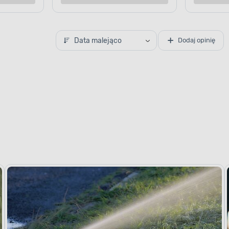
o porównania
Dodaj do porównania
Data malejąco
Dodaj opinię