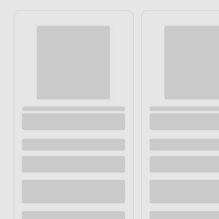
Zestaw szczypiec dla elektryków 5 w 1 Yato
Szczypce do 
TOPEX
84
.99 zł
/ szt.
Dostępne z dostawą
Dostępne z
Niedostępne w sklepie
Dostępne w
Kup teraz