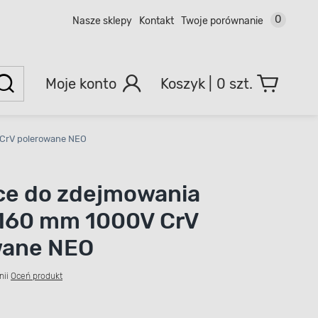
0
Nasze sklepy
Kontakt
Twoje porównanie
Moje konto
0 szt.
 CrV polerowane NEO
ce do zdejmowania
i 160 mm 1000V CrV
wane NEO
nii
Oceń produkt