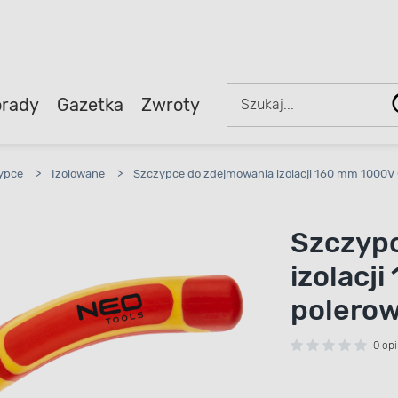
rady
Gazetka
Zwroty
ypce
>
Izolowane
>
Szczypce do zdejmowania izolacji 160 mm 1000V
Szczyp
izolacj
polero
0 opi