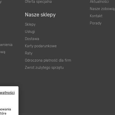
y
Oferta specjalna
Aktualności
Nasze zobowią
Nasze sklepy
Kontakt
Porady
Sklepy
Usługi
Dostawa
wnienia
Karty podarunkowe
ową
Raty
Odroczona płatność dla firm
Zwrot zużytego sprzętu
ywatności
onowania
które