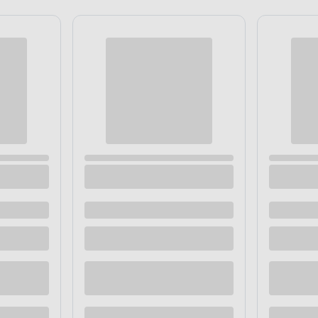
izolacji z regulacją 160 mm
Szczypce do ściągania izolacji 
TOOLS
 dostawą
Dostępne z dostawą
 sklepie
Dostępne w sklepie
Kup teraz
Kup te