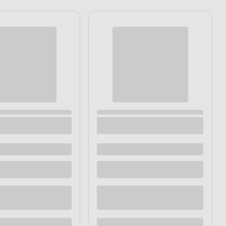
FASTER
Szczypce do usuwania izolacji izolowane
1000 V 160 mm
Dostępne z dostawą
Dostępne w sklepie
raz
Kup teraz