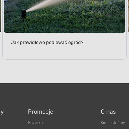
Jak prawidłowo podlewać ogród?
wy
Promocje
O nas
Gazetka
Kim jesteśmy