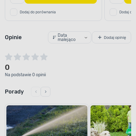
Dodaj do porównania
Dodaj do
Data
Opinie
Dodaj opinię
malejąco
0
Na podstawie 0 opinii
Porady