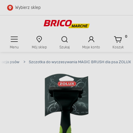
Wybierz sklep
Przejdź do głównej zawartości
Przejdź do wyszukiwarki
0
Menu
Mój sklep
Szukaj
Moje konto
Koszyk
Przejdź do kontaktu
gnacja psów
>
Szczotka do wyczesywania MAGIC BRUSH dla psa ZOLUX