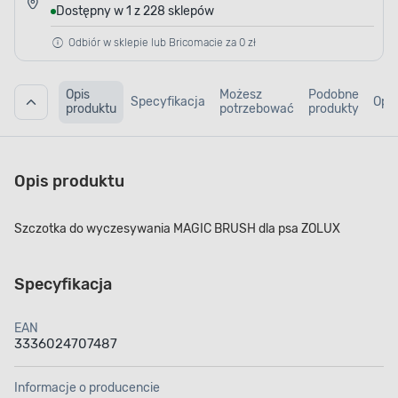
Dostępny w 1 z 228 sklepów
Odbiór w sklepie lub Bricomacie za 0 zł
Opis
Możesz
Podobne
Specyfikacja
Opin
produktu
potrzebować
produkty
Opis produktu
Szczotka do wyczesywania MAGIC BRUSH dla psa ZOLUX
Specyfikacja
EAN
3336024707487
Informacje o producencie