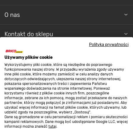
O nas
Kontakt do sklepu
Polityka prywatności
Strefa biznesu
Używamy plików cookie
Wykorzystujemy pliki cookie, które są niezbędne do poprawnego
funkcjonowania naszej strony. W przypadku wyrażenia zgody używamy
inne pliki cookie, które możemy zamieścić w celu analizy danych
Dołącz do nas
dotyczących odwiedzających, ulepszenia naszej strony internetowej,
pokazania spersonalizowanych treści i zapewnienia Państwu
wspaniałego doświadczenia na stronie internetowej. Ponieważ
korzystamy również z plików cookie innych firm, poszczególne
informacje, zebrane za ich pomocą, mogą zostać przekazane do naszych
partnerów, którzy mogą połączyć je z informacjami już posiadanymi. Aby
Metody płatności
uzyskać więcej informacji na temat plików cookie, których używamy, lub
udzielić zgody na poszczególne, wybierz „Dostosuj”.
Dane są gromadzone w celu personalizacji reklam i pomiaru skuteczności
kampanii reklamowych. Dane mogą być udostępniane Google LLC, więcej
informacji można znaleźć
tutaj
.