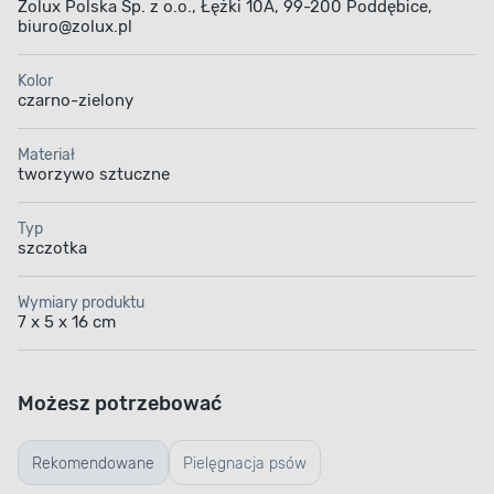
Zolux Polska Sp. z o.o., Łężki 10A, 99-200 Poddębice,
biuro@zolux.pl
Kolor
czarno-zielony
Materiał
tworzywo sztuczne
Typ
szczotka
Wymiary produktu
7 x 5 x 16 cm
Możesz potrzebować
Rekomendowane
Pielęgnacja psów