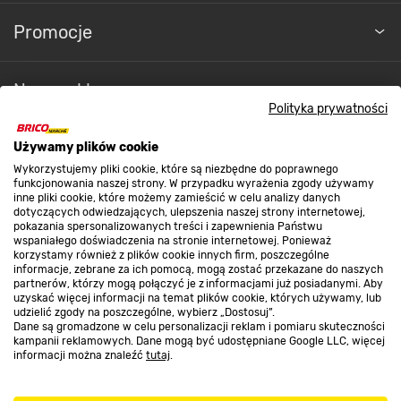
Promocje
Nasze sklepy
Polityka prywatności
O nas
Używamy plików cookie
Wykorzystujemy pliki cookie, które są niezbędne do poprawnego
funkcjonowania naszej strony. W przypadku wyrażenia zgody używamy
inne pliki cookie, które możemy zamieścić w celu analizy danych
Kontakt do sklepu
dotyczących odwiedzających, ulepszenia naszej strony internetowej,
pokazania spersonalizowanych treści i zapewnienia Państwu
wspaniałego doświadczenia na stronie internetowej. Ponieważ
korzystamy również z plików cookie innych firm, poszczególne
Strefa biznesu
informacje, zebrane za ich pomocą, mogą zostać przekazane do naszych
partnerów, którzy mogą połączyć je z informacjami już posiadanymi. Aby
uzyskać więcej informacji na temat plików cookie, których używamy, lub
udzielić zgody na poszczególne, wybierz „Dostosuj”.
Dane są gromadzone w celu personalizacji reklam i pomiaru skuteczności
Dołącz do nas
kampanii reklamowych. Dane mogą być udostępniane Google LLC, więcej
informacji można znaleźć
tutaj
.