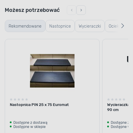
Możesz potrzebować
Rekomendowane
Nastopnice
Wycieraczki
Ociekacze
typu
na buty
plaster
miodu
Nastopnica PIN 25 x 75 Euromat
Wycieraczka a
90 cm
Dostępne z dostawą
Dostępne z 
Dostępne w sklepie
Dostępne w s