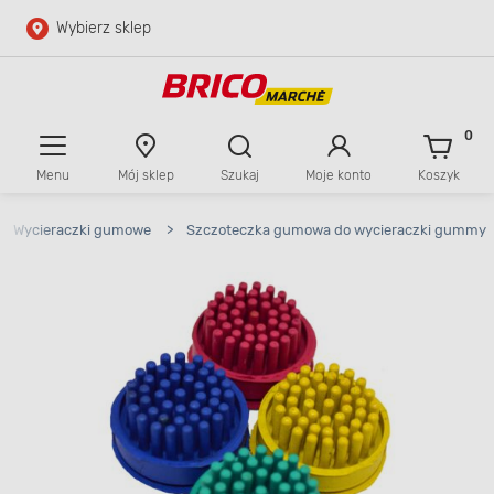
Wybierz sklep
Przejdź do głównej zawartości
Przejdź do wyszukiwarki
0
Menu
Mój sklep
Szukaj
Moje konto
Koszyk
Przejdź do kontaktu
Wycieraczki gumowe
>
Szczoteczka gumowa do wycieraczki gummy