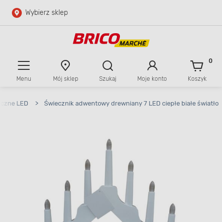
Wybierz sklep
Przejdź do głównej zawartości
Przejdź do wyszukiwarki
0
Menu
Mój sklep
Szukaj
Moje konto
Koszyk
Przejdź do kontaktu
eczne LED
>
Świecznik adwentowy drewniany 7 LED ciepłe białe światło