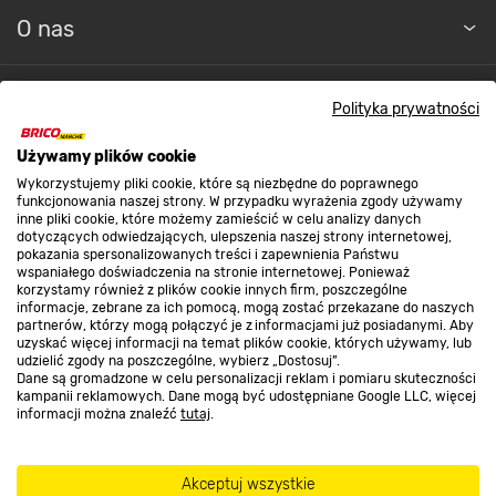
O nas
Kontakt do sklepu
Polityka prywatności
Strefa biznesu
Używamy plików cookie
Wykorzystujemy pliki cookie, które są niezbędne do poprawnego
funkcjonowania naszej strony. W przypadku wyrażenia zgody używamy
inne pliki cookie, które możemy zamieścić w celu analizy danych
Dołącz do nas
dotyczących odwiedzających, ulepszenia naszej strony internetowej,
pokazania spersonalizowanych treści i zapewnienia Państwu
wspaniałego doświadczenia na stronie internetowej. Ponieważ
korzystamy również z plików cookie innych firm, poszczególne
informacje, zebrane za ich pomocą, mogą zostać przekazane do naszych
partnerów, którzy mogą połączyć je z informacjami już posiadanymi. Aby
uzyskać więcej informacji na temat plików cookie, których używamy, lub
Metody płatności
udzielić zgody na poszczególne, wybierz „Dostosuj”.
Dane są gromadzone w celu personalizacji reklam i pomiaru skuteczności
kampanii reklamowych. Dane mogą być udostępniane Google LLC, więcej
informacji można znaleźć
tutaj
.
Akceptuj wszystkie
Informacje handlowe o towarach i ich cenach podane na stronach serwisu: