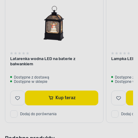
Bożonarodzeniowe
Latarenka wodna LED na baterie z
Lampka LED na
bałwankiem
Dostępne z dostawą
Dostępne z 
Dostępne w sklepie
Dostępne w s
Kup teraz
Dodaj do porównania
Dodaj do