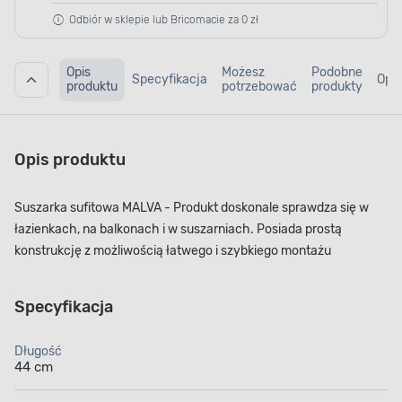
Odbiór w sklepie lub Bricomacie za 0 zł
Opis
Możesz
Podobne
Specyfikacja
Opin
produktu
potrzebować
produkty
Opis produktu
Suszarka sufitowa MALVA - Produkt doskonale sprawdza się w
łazienkach, na balkonach i w suszarniach. Posiada prostą
konstrukcję z możliwością łatwego i szybkiego montażu
Specyfikacja
Długość
44 cm