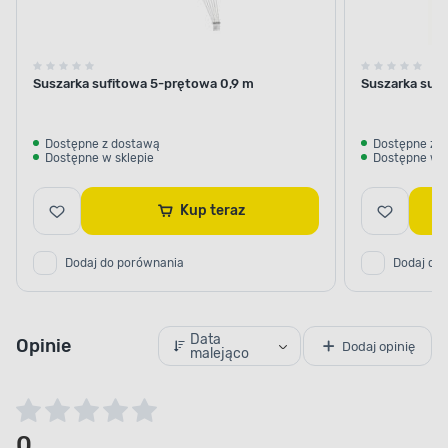
Suszarka sufitowa 5-prętowa 0,9 m
Suszarka sufi
Dostępne z dostawą
Dostępne z 
Dostępne w sklepie
Dostępne w s
Kup teraz
Dodaj do porównania
Dodaj do
Data
Opinie
Dodaj opinię
malejąco
0