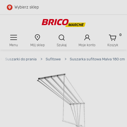
Wybierz sklep
Przejdź do głównej zawartości
Przejdź do wyszukiwarki
0
Menu
Mój sklep
Szukaj
Moje konto
Koszyk
Przejdź do kontaktu
>
Suszarki do prania
>
Sufitowe
>
Suszarka sufitowa Malva 180 cm