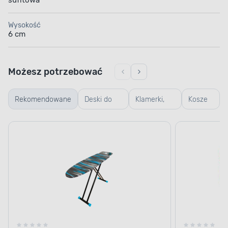
sufitowa
Wysokość
6 cm
Możesz potrzebować
Rekomendowane
Deski do
Klamerki,
Kosze
prasowania
linki,
na
koszyczki
pranie