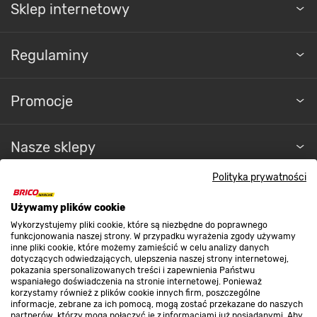
Sklep internetowy
Regulaminy
Promocje
Nasze sklepy
Polityka prywatności
O nas
Używamy plików cookie
Wykorzystujemy pliki cookie, które są niezbędne do poprawnego
Kontakt do sklepu
funkcjonowania naszej strony. W przypadku wyrażenia zgody używamy
inne pliki cookie, które możemy zamieścić w celu analizy danych
dotyczących odwiedzających, ulepszenia naszej strony internetowej,
pokazania spersonalizowanych treści i zapewnienia Państwu
Strefa biznesu
wspaniałego doświadczenia na stronie internetowej. Ponieważ
korzystamy również z plików cookie innych firm, poszczególne
informacje, zebrane za ich pomocą, mogą zostać przekazane do naszych
partnerów, którzy mogą połączyć je z informacjami już posiadanymi. Aby