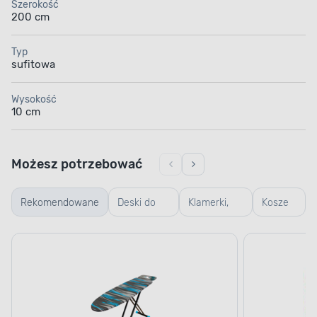
Szerokość
200 cm
Typ
sufitowa
Wysokość
10 cm
Możesz potrzebować
Rekomendowane
Deski do
Klamerki,
Kosze
prasowania
linki,
na
koszyczki
pranie