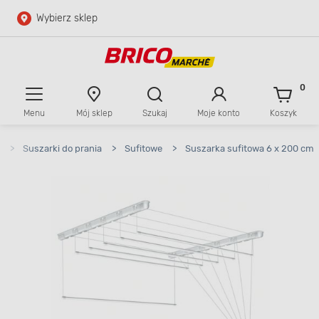
Wybierz sklep
Przejdź do głównej zawartości
Przejdź do wyszukiwarki
0
Menu
Mój sklep
Szukaj
Moje konto
Koszyk
Przejdź do kontaktu
>
Suszarki do prania
>
Sufitowe
>
Suszarka sufitowa 6 x 200 cm