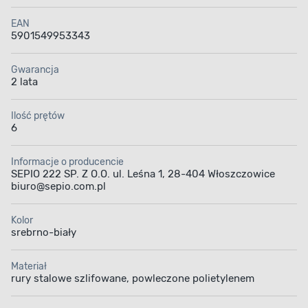
EAN
5901549953343
Gwarancja
2 lata
Ilość prętów
6
Informacje o producencie
SEPIO 222 SP. Z O.O. ul. Leśna 1, 28-404 Włoszczowice
biuro@sepio.com.pl
Kolor
srebrno-biały
Materiał
rury stalowe szlifowane, powleczone polietylenem