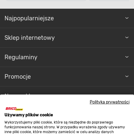
Najpopularniejsze
Sklep internetowy
Regulaminy
Promocje
Nasze sklepy
Polityka prywatności
O nas
Używamy plików cookie
Wykorzystujemy pliki cookie, które są niezbędne do poprawnego
funkcjonowania naszej strony. W przypadku wyrażenia zgody używamy
inne pliki cookie, które możemy zamieścić w celu analizy danych