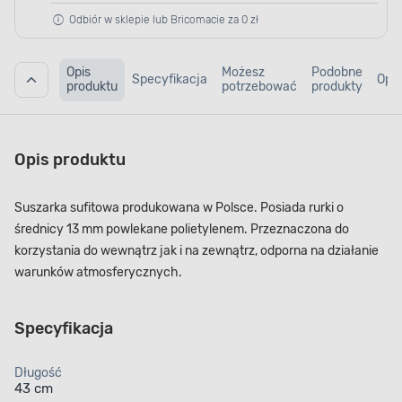
Odbiór w sklepie lub Bricomacie za 0 zł
Opis
Możesz
Podobne
Specyfikacja
Opin
produktu
potrzebować
produkty
Opis produktu
Suszarka sufitowa produkowana w Polsce. Posiada rurki o
średnicy 13 mm powlekane polietylenem. Przeznaczona do
korzystania do wewnątrz jak i na zewnątrz, odporna na działanie
warunków atmosferycznych.
Specyfikacja
Długość
43 cm