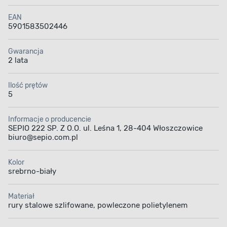
EAN
5901583502446
Gwarancja
2 lata
Ilość prętów
5
Informacje o producencie
SEPIO 222 SP. Z O.O. ul. Leśna 1, 28-404 Włoszczowice
biuro@sepio.com.pl
Kolor
srebrno-biały
Materiał
rury stalowe szlifowane, powleczone polietylenem