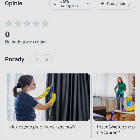
Data
Opinie
Dodaj opinię
malejąco
0
Na podstawie 0 opinii
Porady
Jak często prać firany i zasłony?
Przedświąteczne porzą
nie zabrać?