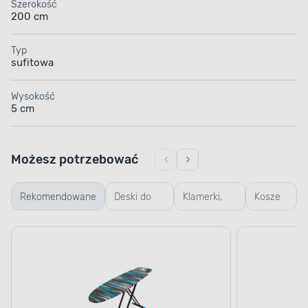
Szerokość
200 cm
Typ
sufitowa
Wysokość
5 cm
Możesz potrzebować
Rekomendowane
Deski do
Klamerki,
Kosze
prasowania
linki,
na
koszyczki
pranie