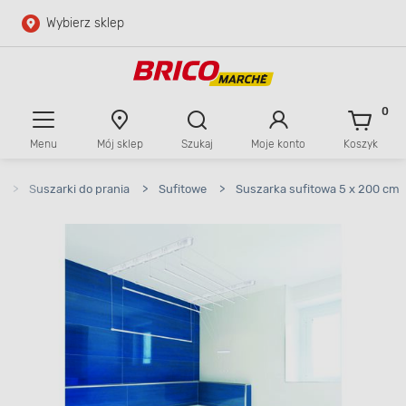
Wybierz sklep
Przejdź do głównej zawartości
Przejdź do wyszukiwarki
0
Menu
Mój sklep
Szukaj
Moje konto
Koszyk
Przejdź do kontaktu
>
Suszarki do prania
>
Sufitowe
>
Suszarka sufitowa 5 x 200 cm