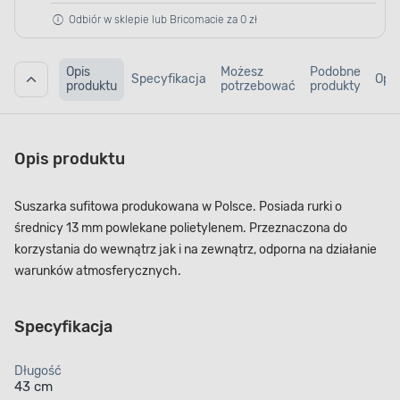
Odbiór w sklepie lub Bricomacie za 0 zł
Opis
Możesz
Podobne
Specyfikacja
Opin
produktu
potrzebować
produkty
Opis produktu
Suszarka sufitowa produkowana w Polsce. Posiada rurki o
średnicy 13 mm powlekane polietylenem. Przeznaczona do
korzystania do wewnątrz jak i na zewnątrz, odporna na działanie
warunków atmosferycznych.
Specyfikacja
Długość
43 cm