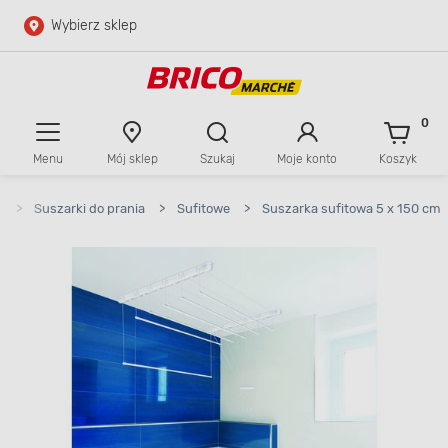
Wybierz sklep
Przejdź do głównej zawartości
Przejdź do wyszukiwarki
0
Menu
Mój sklep
Szukaj
Moje konto
Koszyk
Przejdź do kontaktu
a
>
Suszarki do prania
>
Sufitowe
>
Suszarka sufitowa 5 x 150 cm