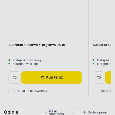
Suszarka sufitowa 5-prętowa 0,9 m
Suszarka sufi
Dostępne z dostawą
Dostępne z 
Dostępne w sklepie
Dostępne w s
Kup teraz
Dodaj do porównania
Dodaj do
Data
Opinie
Dodaj opinię
malejąco