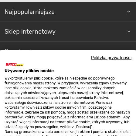
Najpopularniejsze
Sklep internetowy
Regulaminy
Polityka prywatności
Promocje
Używamy plików cookie
Wykorzystujemy pliki cookie, które są niezbędne do poprawnego
funkcjonowania naszej strony. W przypadku wyrażenia zgody używamy
inne pliki cookie, które możemy zamieścić w celu analizy danych
Nasze sklepy
dotyczących odwiedzających, ulepszenia naszej strony internetowej,
pokazania spersonalizowanych treści i zapewnienia Państwu
wspaniałego doświadczenia na stronie internetowej. Ponieważ
korzystamy również z plików cookie innych firm, poszczególne
O nas
informacje, zebrane za ich pomocą, mogą zostać przekazane do naszych
partnerów, którzy mogą połączyć je z informacjami już posiadanymi. Aby
uzyskać więcej informacji na temat plików cookie, których używamy, lub
udzielić zgody na poszczególne, wybierz „Dostosuj”.
Kontakt do sklepu
Dane są gromadzone w celu personalizacji reklam i pomiaru skuteczności