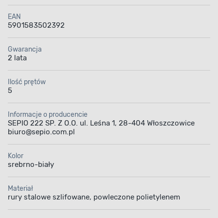
EAN
5901583502392
Gwarancja
2 lata
Ilość prętów
5
Informacje o producencie
SEPIO 222 SP. Z O.O. ul. Leśna 1, 28-404 Włoszczowice
biuro@sepio.com.pl
Kolor
srebrno-biały
Materiał
rury stalowe szlifowane, powleczone polietylenem