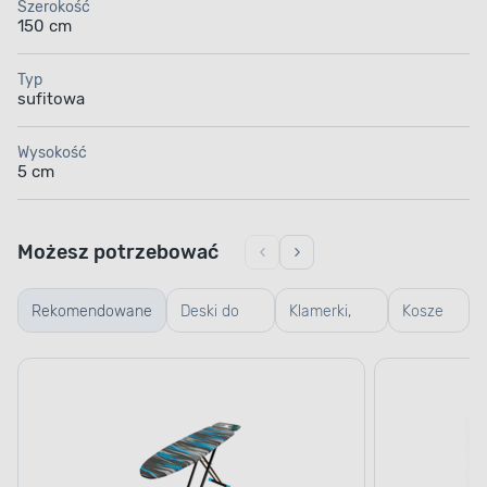
Szerokość
150 cm
Typ
sufitowa
Wysokość
5 cm
Możesz potrzebować
Rekomendowane
Deski do
Klamerki,
Kosze
prasowania
linki,
na
koszyczki
pranie