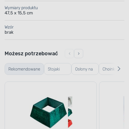
Wymiary produktu
47,5 x 15,5 cm
Wzór
brak
Możesz potrzebować
Rekomendowane
Stojaki
Osłony na
Choinki
Cho
choinkowe
stojaki
żywe
sz
i osłony na
choinkowe
stojaki