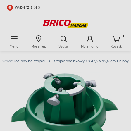
Wybierz sklep
Przejdź do głównej zawartości
Przejdź do wyszukiwarki
0
Menu
Mój sklep
Szukaj
Moje konto
Koszyk
Przejdź do kontaktu
oinkowe i osłony na stojaki
>
Stojak choinkowy XS 47,5 x 15,5 cm zielony