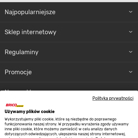
Najpopularniejsze
Sklep internetowy
Regulaminy
Promocje
Nasze sklepy
Polityka prywatności
O nas
Używamy plików cookie
Wykorzystujemy pliki cookie, które są niezbędne do poprawnego
funkcjonowania naszej strony. W przypadku wyrażenia zgody używamy
inne pliki cookie, które możemy zamieścić w celu analizy danych
Kontakt do sklepu
dotyczących odwiedzających, ulepszenia naszej strony internetowej,