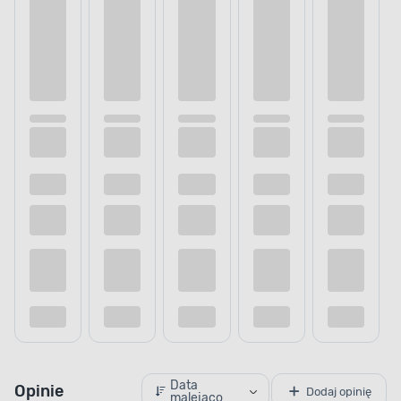
Data
Opinie
Dodaj opinię
malejąco