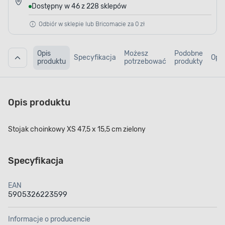
Dostępny w 46 z 228 sklepów
Odbiór w sklepie lub Bricomacie za 0 zł
Opis
Możesz
Podobne
Specyfikacja
Opin
produktu
potrzebować
produkty
Opis produktu
Stojak choinkowy XS 47,5 x 15,5 cm zielony
Specyfikacja
EAN
5905326223599
Informacje o producencie