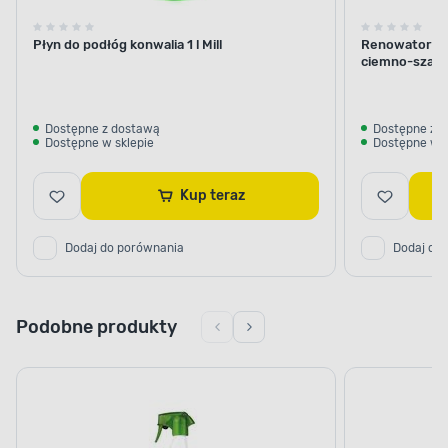
Płyn do podłóg konwalia 1 l Mill
Renowator do
ciemno-szary
Dostępne z dostawą
Dostępne z 
Dostępne w sklepie
Dostępne w s
Kup teraz
Dodaj do porównania
Dodaj do
Podobne produkty