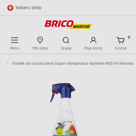
Wybierz sklep
Przejdź do głównej zawartości
Przejdź do wyszukiwarki
0
Menu
Mój sklep
Szukaj
Moje konto
Koszyk
Przejdź do kontaktu
ne
>
Środek do czyszczenia Super odwapniacz łazienka 400 ml Starwax