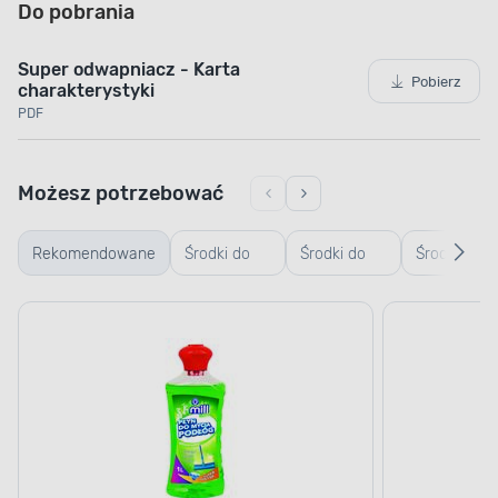
Do pobrania
Super odwapniacz - Karta
Pobierz
charakterystyki
PDF
Możesz potrzebować
Rekomendowane
Środki do
Środki do
Środki do
czyszczenia
czyszczenia
odkamienia
podłóg
mebli