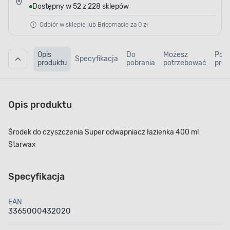
Dostępny w 52 z 228 sklepów
Odbiór w sklepie lub Bricomacie za 0 zł
Opis
Do
Możesz
Pod
Specyfikacja
produktu
pobrania
potrzebować
prod
Opis produktu
Środek do czyszczenia Super odwapniacz łazienka 400 ml
Starwax
Specyfikacja
EAN
3365000432020