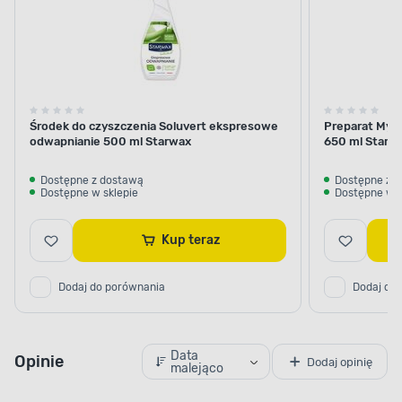
Środek do czyszczenia Soluvert ekspresowe
Preparat Myci
odwapnianie 500 ml Starwax
650 ml Starne
Dostępne z dostawą
Dostępne z 
Dostępne w sklepie
Dostępne w s
Kup teraz
Dodaj do porównania
Dodaj do
Data
Opinie
Dodaj opinię
malejąco