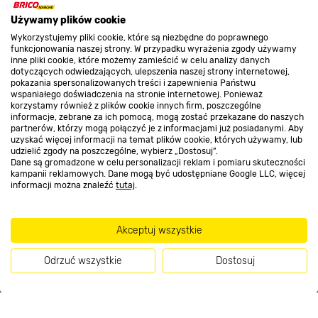
O nas
Używamy plików cookie
Wykorzystujemy pliki cookie, które są niezbędne do poprawnego
funkcjonowania naszej strony. W przypadku wyrażenia zgody używamy
inne pliki cookie, które możemy zamieścić w celu analizy danych
Kontakt do sklepu
dotyczących odwiedzających, ulepszenia naszej strony internetowej,
pokazania spersonalizowanych treści i zapewnienia Państwu
wspaniałego doświadczenia na stronie internetowej. Ponieważ
korzystamy również z plików cookie innych firm, poszczególne
Strefa biznesu
informacje, zebrane za ich pomocą, mogą zostać przekazane do naszych
partnerów, którzy mogą połączyć je z informacjami już posiadanymi. Aby
uzyskać więcej informacji na temat plików cookie, których używamy, lub
udzielić zgody na poszczególne, wybierz „Dostosuj”.
Dane są gromadzone w celu personalizacji reklam i pomiaru skuteczności
Dołącz do nas
kampanii reklamowych. Dane mogą być udostępniane Google LLC, więcej
informacji można znaleźć
tutaj
.
Akceptuj wszystkie
Metody płatności
Odrzuć wszystkie
Dostosuj