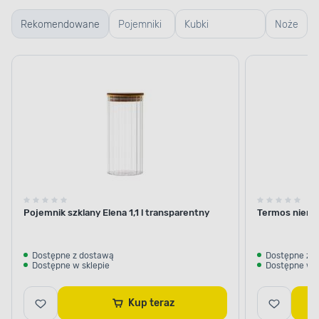
Rekomendowane
Pojemniki
Kubki
Noże
szklane
termiczne i
termosy
Pojemnik szklany Elena 1,1 l transparentny
Termos nierdz
Dostępne z dostawą
Dostępne z 
Dostępne w sklepie
Dostępne w s
Kup teraz