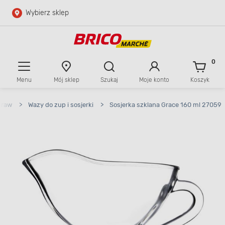
Wybierz sklep
Przejdź do głównej zawartości
Przejdź do wyszukiwarki
0
Menu
Mój sklep
Szukaj
Moje konto
Koszyk
Przejdź do kontaktu
traw
>
Wazy do zup i sosjerki
>
Sosjerka szklana Grace 160 ml 27059