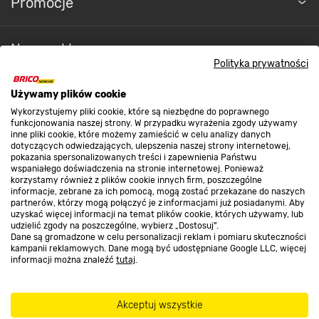
Promocje
Nasze sklepy
Polityka prywatności
O nas
Używamy plików cookie
Wykorzystujemy pliki cookie, które są niezbędne do poprawnego
funkcjonowania naszej strony. W przypadku wyrażenia zgody używamy
inne pliki cookie, które możemy zamieścić w celu analizy danych
Kontakt do sklepu
dotyczących odwiedzających, ulepszenia naszej strony internetowej,
pokazania spersonalizowanych treści i zapewnienia Państwu
wspaniałego doświadczenia na stronie internetowej. Ponieważ
korzystamy również z plików cookie innych firm, poszczególne
Strefa biznesu
informacje, zebrane za ich pomocą, mogą zostać przekazane do naszych
partnerów, którzy mogą połączyć je z informacjami już posiadanymi. Aby
uzyskać więcej informacji na temat plików cookie, których używamy, lub
udzielić zgody na poszczególne, wybierz „Dostosuj”.
Dane są gromadzone w celu personalizacji reklam i pomiaru skuteczności
Dołącz do nas
kampanii reklamowych. Dane mogą być udostępniane Google LLC, więcej
informacji można znaleźć
tutaj
.
Akceptuj wszystkie
Metody płatności