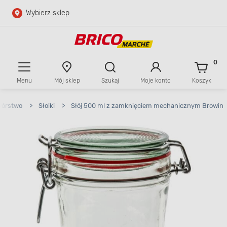
Wybierz sklep
Przejdź do głównej zawartości
Przejdź do wyszukiwarki
0
Menu
Mój sklep
Szukaj
Moje konto
Koszyk
Przejdź do kontaktu
wórstwo
>
Słoiki
>
Słój 500 ml z zamknięciem mechanicznym Browin