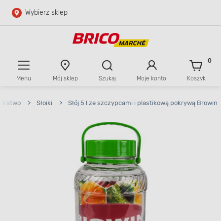
Wybierz sklep
Przejdź do głównej zawartości
Przejdź do wyszukiwarki
0
Menu
Mój sklep
Szukaj
Moje konto
Koszyk
Przejdź do kontaktu
wórstwo
>
Słoiki
>
Słój 5 l ze szczypcami i plastikową pokrywą Browin