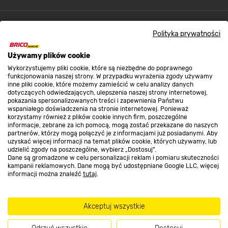
Kontakt do sklepu
Polityka prywatności
Używamy plików cookie
Strefa biznesu
Wykorzystujemy pliki cookie, które są niezbędne do poprawnego
funkcjonowania naszej strony. W przypadku wyrażenia zgody używamy
inne pliki cookie, które możemy zamieścić w celu analizy danych
dotyczących odwiedzających, ulepszenia naszej strony internetowej,
Dołącz do nas
pokazania spersonalizowanych treści i zapewnienia Państwu
wspaniałego doświadczenia na stronie internetowej. Ponieważ
korzystamy również z plików cookie innych firm, poszczególne
informacje, zebrane za ich pomocą, mogą zostać przekazane do naszych
partnerów, którzy mogą połączyć je z informacjami już posiadanymi. Aby
uzyskać więcej informacji na temat plików cookie, których używamy, lub
udzielić zgody na poszczególne, wybierz „Dostosuj”.
Metody płatności
Dane są gromadzone w celu personalizacji reklam i pomiaru skuteczności
kampanii reklamowych. Dane mogą być udostępniane Google LLC, więcej
informacji można znaleźć
tutaj
.
Akceptuj wszystkie
Informacje handlowe o towarach i ich cenach podane na stronach serwisu:
https://www.bricomarche.pl/
nie stanowią oferty, a są wyłącznie