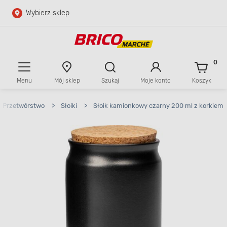
Wybierz sklep
Przejdź do głównej zawartości
Przejdź do wyszukiwarki
0
Menu
Mój sklep
Szukaj
Moje konto
Koszyk
Przejdź do kontaktu
Przetwórstwo
>
Słoiki
>
Słoik kamionkowy czarny 200 ml z korkiem