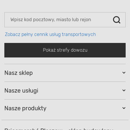
Zobacz pełny cennik usług transportowych
Pokaż strefy dowozu
Nasz sklep
Nasze usługi
O
Nasze
naszym
Nasze produkty
usługi
sklepie
Wyjątkowa
Cięcie
Szukasz
Pomoc
Testowanie
Zakupy
Bony
Wycinanie
Towar
Dowóz
Zamawianie
Przycinanie
Dowóz
Płatności
Bricomat
oferta