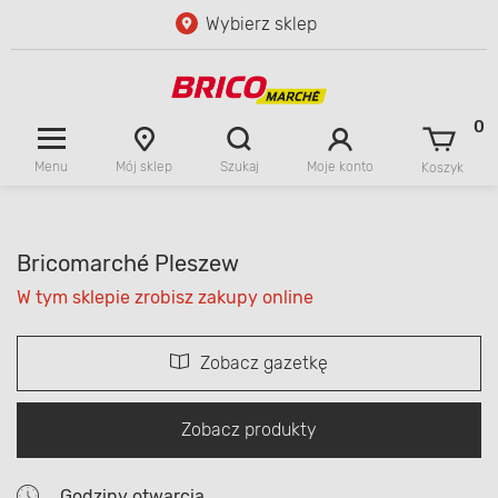
Wybierz sklep
0
Menu
Moje konto
Mój sklep
Szukaj
Koszyk
Bricomarché Pleszew
W tym sklepie zrobisz zakupy online
Zobacz gazetkę
Zobacz produkty
Godziny otwarcia