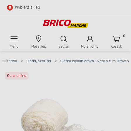
Wybierz sklep
Przejdź do głównej zawartości
Przejdź do wyszukiwarki
0
Menu
Mój sklep
Szukaj
Moje konto
Koszyk
Przejdź do kontaktu
etwórstwo
>
Siatki, sznurki
>
Siatka wędliniarska 15 cm x 5 m Browin
Cena online