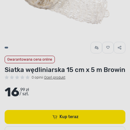
Gwarantowana cena online
Siatka wędliniarska 15 cm x 5 m Browin
0 opinii
Oceń produkt
16
.99 zł
/ szt.
Kup teraz