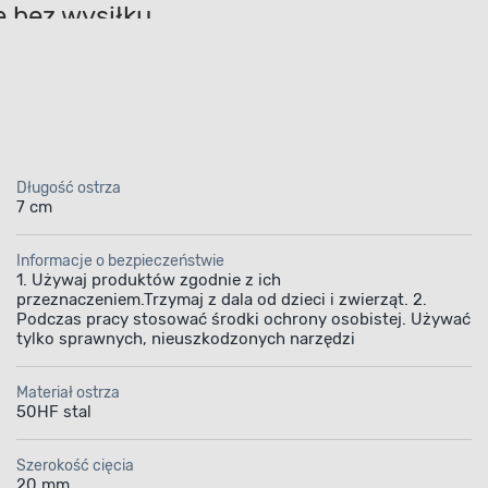
e bez wysiłku
 jego 7-centymetrowe ostrze nożycowe wykute ze stali 50HF. S
ybitną udarnością oraz zdolnością do zachowywania fabrycznej
 gałęzi o średnicy do 20 mm.
Dzięki temu tkanka roślinna nie 
 wiosennym przycinaniu.
owłoka TPR
Długość ostrza
trukcja sekatora stawia na maksymalną ergonomię i redukcję ma
7 cm
wala to na swobodne operowanie sekatorem z uniesionymi ręka
nego elastomeru TPR
. Gumowana powłoka gwarantuje, że przyrzą
Informacje o bezpieczeństwie
encie finalnego domknięcia ostrzy.
1. Używaj produktów zgodnie z ich
przeznaczeniem.Trzymaj z dala od dzieci i zwierząt. 2.
Podczas pracy stosować środki ochrony osobistej. Używać
tylko sprawnych, nieuszkodzonych narzędzi
Materiał ostrza
50HF stal
Szerokość cięcia
20 mm