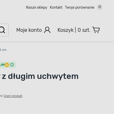
0
Nasze sklepy
Kontakt
Twoje porównanie
Moje konto
0 szt.
4 cm
,99
 z długim uchwytem
nii
Oceń produkt