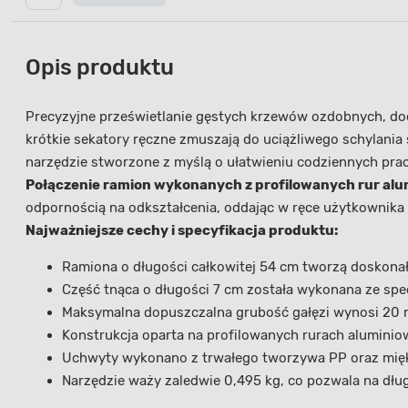
Opis produktu
Precyzyjne prześwietlanie gęstych krzewów ozdobnych, doc
krótkie sekatory ręczne zmuszają do uciążliwego schylania s
narzędzie stworzone z myślą o ułatwieniu codziennych prac
Połączenie ramion wykonanych z profilowanych rur alum
odpornością na odkształcenia, oddając w ręce użytkownik
Najważniejsze cechy i specyfikacja produktu:
Ramiona o długości całkowitej 54 cm tworzą doskonałą
Część tnąca o długości 7 cm została wykonana ze specj
Maksymalna dopuszczalna grubość gałęzi wynosi 20 
Konstrukcja oparta na profilowanych rurach alumini
Uchwyty wykonano z trwałego tworzywa PP oraz miękk
Narzędzie waży zaledwie 0,495 kg, co pozwala na dłu