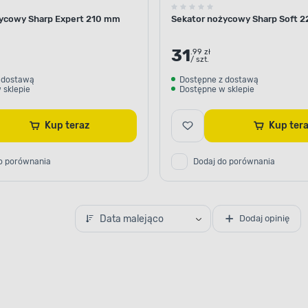
ycowy Sharp Expert 210 mm
Sekator nożycowy Sharp Soft 
31
.99 zł
/ szt.
 dostawą
Dostępne z dostawą
 sklepie
Dostępne w sklepie
Kup teraz
Kup te
o porównania
Dodaj do porównania
Data malejąco
Dodaj opinię