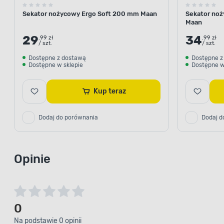
Sekator nożycowy Ergo Soft 200 mm Maan
Sekator noż
Maan
29
34
.99 zł
.99 zł
/ szt.
/ szt.
Dostępne z dostawą
Dostępne z
Dostępne w sklepie
Dostępne w
Kup teraz
Dodaj do porównania
Dodaj d
Opinie
0
Na podstawie 0 opinii