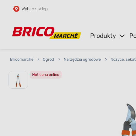
Wybierz sklep
Przejdź do głównej zawartości
Przejdź do wyszukiwarki
Produkty
Po
Przejdź do kontaktu
Bricomarché
>
Ogród
>
Narzędzia ogrodowe
>
Nożyce, sekat
Hot cena online