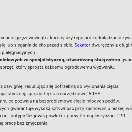
inanie gałęzi wewnątrz korony czy regularne odmładzanie żywo
ię lub sięgania daleko przed siebie.
Sekator
dwuręczny z długim
 pielęgnacyjnych.
iniowych ze specjalistyczną, utwardzaną stalą ostrza
gwara
a sprzęt, który sprosta każdemu ogrodowemu wyzwaniu.
 dźwignię, redukując siłę potrzebną do wykonania cięcia.
alistycznej, sprężystej stali narzędziowej 50HF.
mm, co pozwala na bezproblemowe cięcie młodych pędów.
owych gwarantuje wysoką sztywność przy zachowaniu niskiej wa
iej, antypoślizgowej powłoki z gumy termoplastycznej TPR.
gą pracę bez zmęczenia.