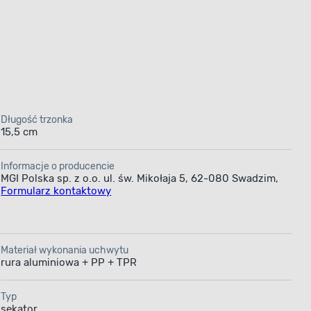
top ten, powszechnie stosowany do produkcji silnie
 ostrości przez tysiące cykli pracy.
Ostrza mijają się
zostaje zmiażdżona ani poszarpana, co chroni krzewy przed
Długość trzonka
sy. Dzięki zastosowaniu ramion z rur aluminiowych, wagę
15,5 cm
mi bez uciążliwego bólu barków.
Ergonomiczne rękojeści
d nie wyśliźnie się z wilgotnych dłoni lub roboczych
Informacje o producencie
MGI Polska sp. z o.o. ul. św. Mikołaja 5, 62-080 Swadzim,
Formularz kontaktowy
Materiał wykonania uchwytu
rura aluminiowa + PP + TPR
Typ
sekator