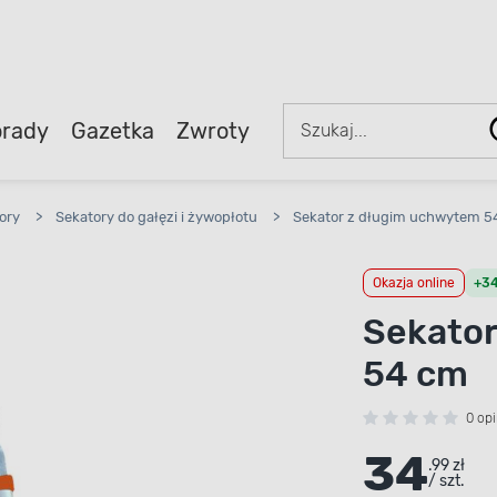
rady
Gazetka
Zwroty
ory
>
Sekatory do gałęzi i żywopłotu
>
Sekator z długim uchwytem 5
Okazja online
+34
Sekator
54 cm
0 opi
34
.99 zł
/ szt.