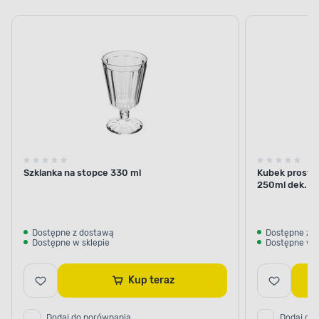
Szklanka na stopce 330 ml
Kubek prosty
250ml dek. sł
Dostępne z dostawą
Dostępne z 
Dostępne w sklepie
Dostępne w s
Kup teraz
Dodaj do porównania
Dodaj do