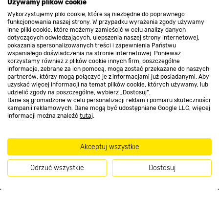
O nas
Używamy plików cookie
Wykorzystujemy pliki cookie, które są niezbędne do poprawnego
funkcjonowania naszej strony. W przypadku wyrażenia zgody używamy
inne pliki cookie, które możemy zamieścić w celu analizy danych
Kontakt do sklepu
dotyczących odwiedzających, ulepszenia naszej strony internetowej,
pokazania spersonalizowanych treści i zapewnienia Państwu
wspaniałego doświadczenia na stronie internetowej. Ponieważ
korzystamy również z plików cookie innych firm, poszczególne
Strefa biznesu
informacje, zebrane za ich pomocą, mogą zostać przekazane do naszych
partnerów, którzy mogą połączyć je z informacjami już posiadanymi. Aby
uzyskać więcej informacji na temat plików cookie, których używamy, lub
udzielić zgody na poszczególne, wybierz „Dostosuj”.
Dane są gromadzone w celu personalizacji reklam i pomiaru skuteczności
Dołącz do nas
kampanii reklamowych. Dane mogą być udostępniane Google LLC, więcej
informacji można znaleźć
tutaj
.
Akceptuj wszystkie
Metody płatności
Odrzuć wszystkie
Dostosuj
Kup teraz
Informacje handlowe o towarach i ich cenach podane na stronach serwisu: