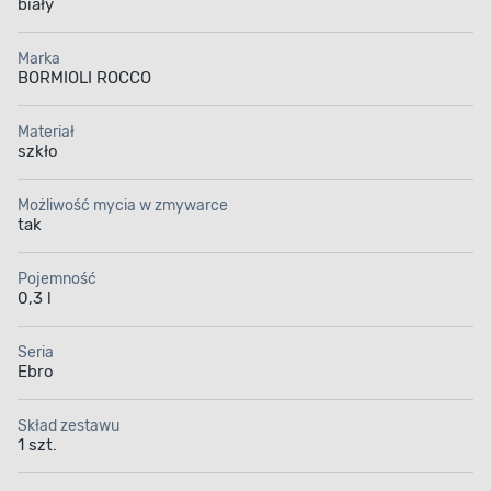
biały
Marka
BORMIOLI ROCCO
Materiał
szkło
Możliwość mycia w zmywarce
tak
Pojemność
0,3 l
Seria
Ebro
Skład zestawu
1 szt.