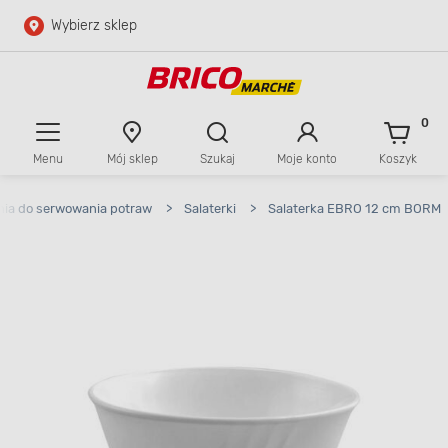
Wybierz sklep
Przejdź do głównej zawartości
Przejdź do wyszukiwarki
0
Menu
Mój sklep
Szukaj
Moje konto
Koszyk
Przejdź do kontaktu
ia do serwowania potraw
>
Salaterki
>
Salaterka EBRO 12 cm BORM