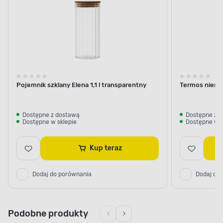
Pojemnik szklany Elena 1,1 l transparentny
Termos nierdz
Dostępne z dostawą
Dostępne z 
Dostępne w sklepie
Dostępne w s
Kup teraz
Dodaj do porównania
Dodaj do
Podobne produkty