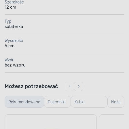
Szerokość
12 cm
Typ
salaterka
Wysokość
5 cm
Wzór
bez wzoru
Możesz potrzebować
Rekomendowane
Pojemniki
Kubki
Noże
szklane
termiczne i
termosy