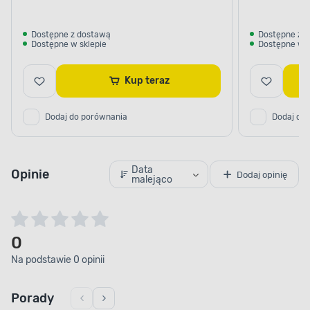
Dostępne z dostawą
Dostępne z 
Dostępne w sklepie
Dostępne w s
Kup teraz
Dodaj do porównania
Dodaj do
Data
Opinie
Dodaj opinię
malejąco
0
Na podstawie 0 opinii
Porady