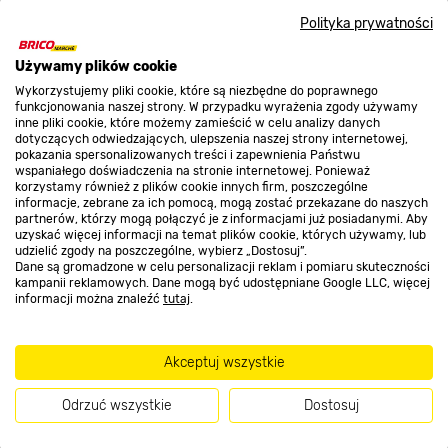
Polityka prywatności
Promocje
Używamy plików cookie
Wykorzystujemy pliki cookie, które są niezbędne do poprawnego
funkcjonowania naszej strony. W przypadku wyrażenia zgody używamy
Nasze sklepy
inne pliki cookie, które możemy zamieścić w celu analizy danych
dotyczących odwiedzających, ulepszenia naszej strony internetowej,
pokazania spersonalizowanych treści i zapewnienia Państwu
wspaniałego doświadczenia na stronie internetowej. Ponieważ
O nas
korzystamy również z plików cookie innych firm, poszczególne
informacje, zebrane za ich pomocą, mogą zostać przekazane do naszych
partnerów, którzy mogą połączyć je z informacjami już posiadanymi. Aby
uzyskać więcej informacji na temat plików cookie, których używamy, lub
Kontakt do sklepu
udzielić zgody na poszczególne, wybierz „Dostosuj”.
Dane są gromadzone w celu personalizacji reklam i pomiaru skuteczności
kampanii reklamowych. Dane mogą być udostępniane Google LLC, więcej
informacji można znaleźć
tutaj
.
Strefa biznesu
Akceptuj wszystkie
Dołącz do nas
Odrzuć wszystkie
Dostosuj