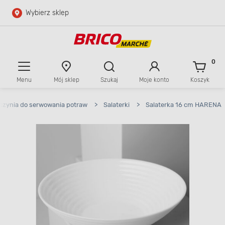
Wybierz sklep
Przejdź do głównej zawartości
Przejdź do wyszukiwarki
0
Menu
Mój sklep
Szukaj
Moje konto
Koszyk
Przejdź do kontaktu
czynia do serwowania potraw
>
Salaterki
>
Salaterka 16 cm HARENA