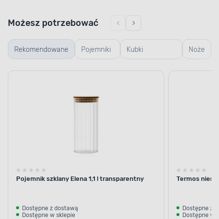
Możesz potrzebować
Rekomendowane
Pojemniki
Kubki
Noże
szklane
termiczne i
termosy
Pojemnik szklany Elena 1,1 l transparentny
Termos nierdz
Dostępne z dostawą
Dostępne z 
Dostępne w sklepie
Dostępne w s