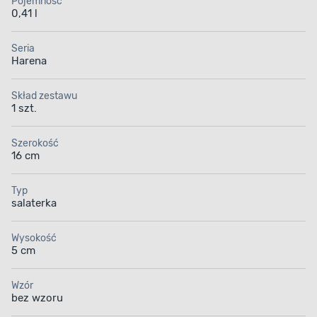
Pojemność
0,41 l
Seria
Harena
Skład zestawu
1 szt.
Szerokość
16 cm
Typ
salaterka
Wysokość
5 cm
Wzór
bez wzoru