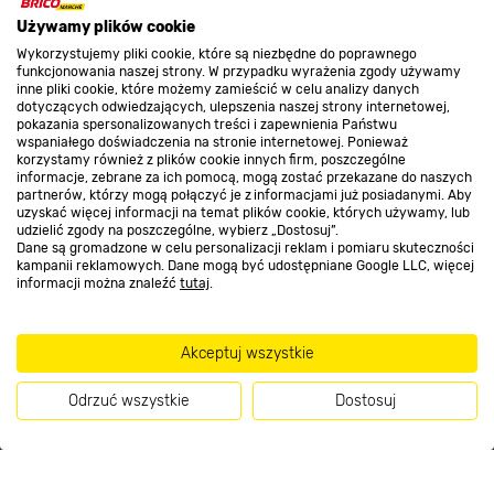
O nas
Używamy plików cookie
Wykorzystujemy pliki cookie, które są niezbędne do poprawnego
funkcjonowania naszej strony. W przypadku wyrażenia zgody używamy
inne pliki cookie, które możemy zamieścić w celu analizy danych
Kontakt do sklepu
dotyczących odwiedzających, ulepszenia naszej strony internetowej,
pokazania spersonalizowanych treści i zapewnienia Państwu
wspaniałego doświadczenia na stronie internetowej. Ponieważ
korzystamy również z plików cookie innych firm, poszczególne
Strefa biznesu
informacje, zebrane za ich pomocą, mogą zostać przekazane do naszych
partnerów, którzy mogą połączyć je z informacjami już posiadanymi. Aby
uzyskać więcej informacji na temat plików cookie, których używamy, lub
udzielić zgody na poszczególne, wybierz „Dostosuj”.
Dane są gromadzone w celu personalizacji reklam i pomiaru skuteczności
Dołącz do nas
kampanii reklamowych. Dane mogą być udostępniane Google LLC, więcej
informacji można znaleźć
tutaj
.
Akceptuj wszystkie
Metody płatności
Odrzuć wszystkie
Dostosuj