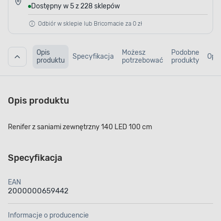
Dostępny w 5 z 228 sklepów
Odbiór w sklepie lub Bricomacie za 0 zł
Opis
Możesz
Podobne
Specyfikacja
Opin
produktu
potrzebować
produkty
Opis produktu
Renifer z saniami zewnętrzny 140 LED 100 cm
Specyfikacja
EAN
2000000659442
Informacje o producencie