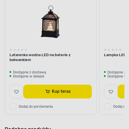
Bożonarodzeniowe
Latarenka wodna LED na baterie z
Lampka LED na
bałwankiem
Dostępne z dostawą
Dostępne z 
Dostępne w sklepie
Dostępne w s
Kup teraz
Dodaj do porównania
Dodaj do