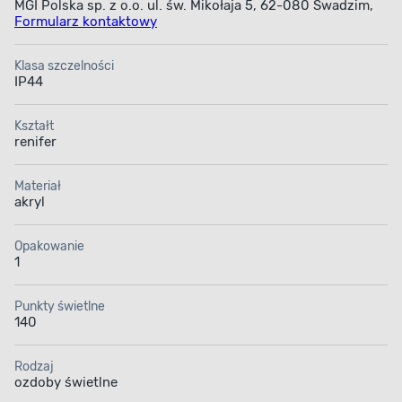
MGI Polska sp. z o.o. ul. św. Mikołaja 5, 62-080 Swadzim,
Formularz kontaktowy
Klasa szczelności
IP44
Kształt
renifer
Materiał
akryl
Opakowanie
1
Punkty świetlne
140
Rodzaj
ozdoby świetlne