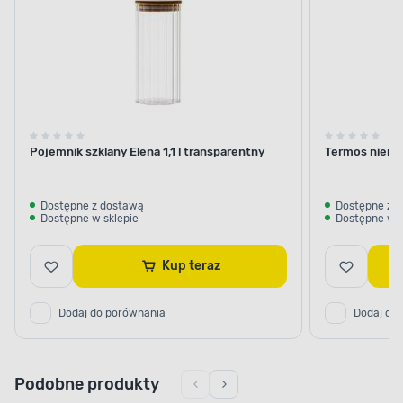
Pojemnik szklany Elena 1,1 l transparentny
Termos nierdz
Dostępne z dostawą
Dostępne z 
Dostępne w sklepie
Dostępne w s
Kup teraz
Dodaj do porównania
Dodaj do
Podobne produkty