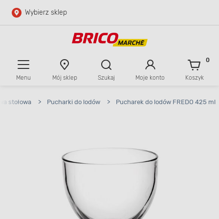
Wybierz sklep
Przejdź do głównej zawartości
Przejdź do wyszukiwarki
0
Menu
Mój sklep
Szukaj
Moje konto
Koszyk
Przejdź do kontaktu
wa stołowa
>
Pucharki do lodów
>
Pucharek do lodów FREDO 425 ml