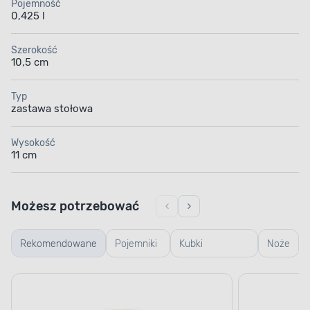
Pojemność
0,425 l
Szerokość
10,5 cm
Typ
zastawa stołowa
Wysokość
11 cm
Możesz potrzebować
Rekomendowane
Pojemniki
Kubki
Noże
szklane
termiczne i
termosy