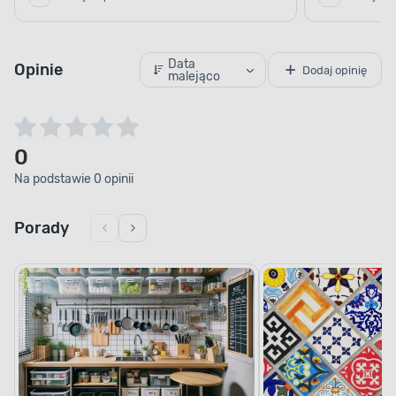
Data
Opinie
Dodaj opinię
malejąco
0
Na podstawie 0 opinii
Porady