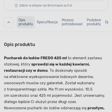
Odbiór w sklepie lub Bricomacie za 0 zł
Opis
Możesz
Podobne
Specyfikacja
Opin
produktu
potrzebować
produkty
Opis produktu
Pucharek do lodów FREDO 425 ml
to element zastawy
stołowej, który
sprawdzi się w każdej kawiarni,
restauracji czy w domu
. To doskonały sposób
na efektowne wyeksponowanie lodowych deserów,
owocowych musów czy galaretek.
Został wykonany
z transparentnego szkła. Ma 11 cm wysokości, 10,5
cm szerokości oraz 425 ml pojemności. Jest uniwersalny,
dlatego będzie Ci służyć przez długi czas.
Nowoczesne pucharki do lodów odznaczają się
prostym,