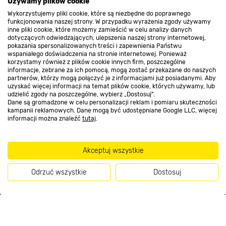
O nas
Używamy plików cookie
Wykorzystujemy pliki cookie, które są niezbędne do poprawnego
funkcjonowania naszej strony. W przypadku wyrażenia zgody używamy
inne pliki cookie, które możemy zamieścić w celu analizy danych
Kontakt do sklepu
dotyczących odwiedzających, ulepszenia naszej strony internetowej,
pokazania spersonalizowanych treści i zapewnienia Państwu
wspaniałego doświadczenia na stronie internetowej. Ponieważ
korzystamy również z plików cookie innych firm, poszczególne
Strefa biznesu
informacje, zebrane za ich pomocą, mogą zostać przekazane do naszych
partnerów, którzy mogą połączyć je z informacjami już posiadanymi. Aby
uzyskać więcej informacji na temat plików cookie, których używamy, lub
udzielić zgody na poszczególne, wybierz „Dostosuj”.
Dane są gromadzone w celu personalizacji reklam i pomiaru skuteczności
Dołącz do nas
kampanii reklamowych. Dane mogą być udostępniane Google LLC, więcej
informacji można znaleźć
tutaj
.
Akceptuj wszystkie
Metody płatności
Odrzuć wszystkie
Dostosuj
Kup teraz
Informacje handlowe o towarach i ich cenach podane na stronach serwisu: