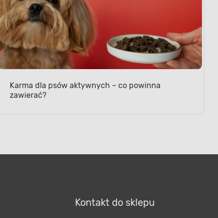
Karma dla psów aktywnych – co powinna
zawierać?
KANKĘ CHRZĘSTNĄ
astyczność
szył się długą sprawnością
mi podczas spacerów i zabaw.
 mu przysmak zawierający
metabolizm tkanki chrzęstnej.
Kontakt do sklepu
 jest lepiej nawilżona i elastyczna,
ednio na zwiększoną ruchomość