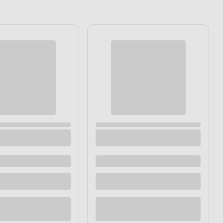
łyk
yk dla swojego czworonoga.
znie w składniki odżywcze
 Dzięki temu zapewnisz swojemu
odzinną rozrywkę, ale także zadbasz
nie jego organizmu.