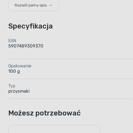
Rozwiń pełny opis
Specyfikacja
EAN
5907489309370
Przy
Opakowanie
100 g
– wys
Typ
przysmaki
Przysm
Możesz potrzebować
i wysoko
zwierzak