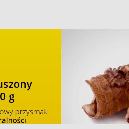
uszony
0 g
rowy przysmak
alności