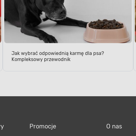
Jak wybrać odpowiednią karmę dla psa?
Kompleksowy przewodnik
KORZYSTNY WPŁYW NA T
Zwiększona el
i nawilżenie
Spraw, aby Twój pupil cie
i nieograniczonymi rucha
Wystarczy, że zapewnisz
substancje usprawniające 
wy
Promocje
O nas
Dzięki nim tkanka chrzęstna
co przekłada się bezpośr