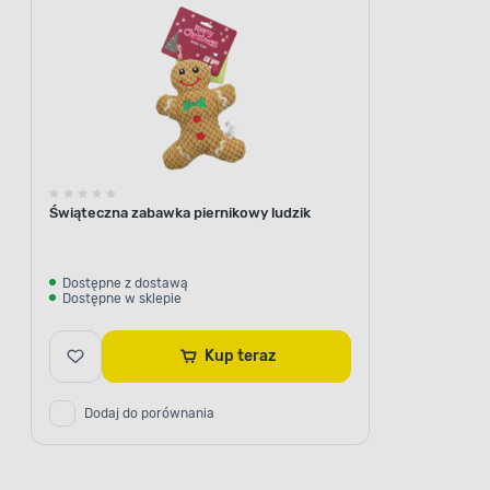
w składz
chrzęstną,
jest pozb
Świąteczna zabawka piernikowy ludzik
100% naturalny
Dostępne z dostawą
Dostępne w sklepie
Kup teraz
Dodaj do porównania