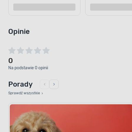
Opinie
WYSOKOE
Z
0
Na podstawie 0 opinii
Jeśli Twój pies lubi długie spacery
musi przybrać na masie ciała lub je
rekonwalescencji, to sięgnij po sma
Porady
potrzeby żywieniowe. Produkt je
Sprawdź wszystkie
i zapewni niezbędne kalorie oraz e
aktywnym zwierzakom.