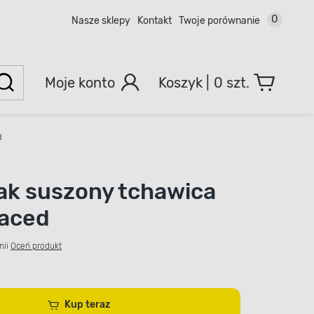
0
Nasze sklepy
Kontakt
Twoje porównanie
Moje konto
0 szt.
d
k suszony tchawica
Maced
nii
Oceń produkt
Kup teraz