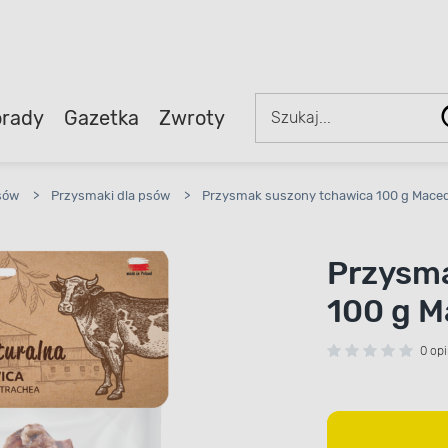
rady
Gazetka
Zwroty
sów
>
Przysmaki dla psów
>
Przysmak suszony tchawica 100 g Mace
Przysma
100 g 
0 opi