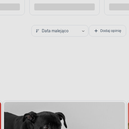
Data malejąco
Dodaj opinię
NERGETYCZNY PRZYSMAK
astrzyk energii
 i wielogodzinne zabawy,
st w trakcie
kołyk, który spełni jego
st wysokoenergetyczny
nergię nawet najbardziej