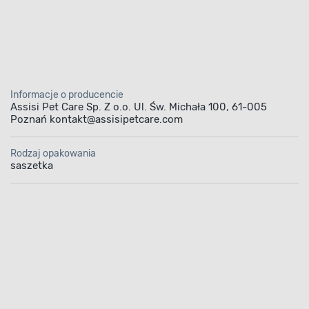
Informacje o producencie
Assisi Pet Care Sp. Z o.o. Ul. Św. Michała 100, 61-005
Poznań kontakt@assisipetcare.com
smak suszony tchawica 
Rodzaj opakowania
saszetka
okoenergetyczny i nat
produkt
ak suszony tchawica 100 g marki Maced to na
energetyczny smakołyk, który wzmocni mięśni
a i doda mu energii do wielogodzinnej zabawy