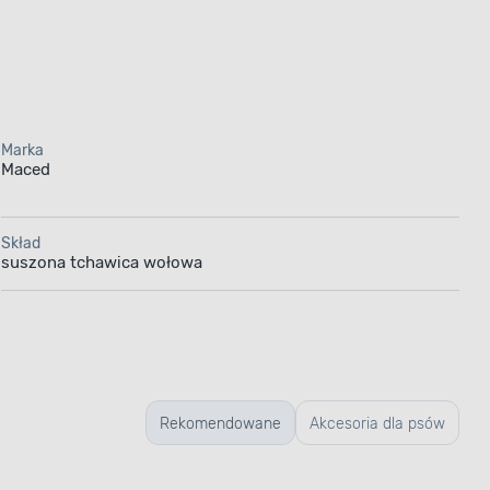
Marka
Maced
100 g
Skład
suszona tchawica wołowa
uralny
turalny
Rekomendowane
Akcesoria dla psów
e Twojego
. Zawarte