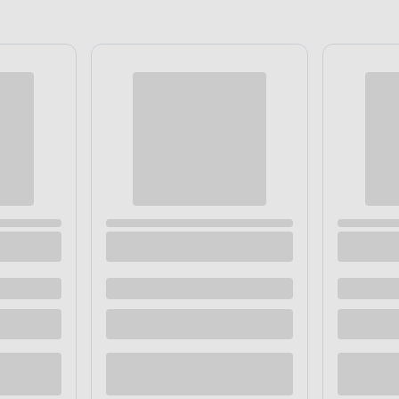
100% NATURALNY
Zdrowy smako
Wybierz naturalny smakoł
Produkt jest bogaty wyłąc
pochodzenia naturalnego.
pupilowi nie tylko wielog
o prawidłowe funkcjonowa