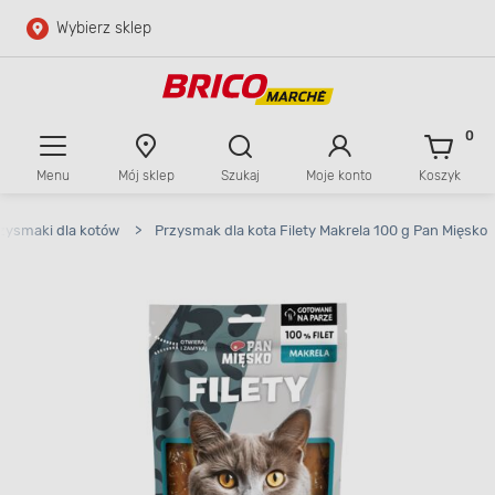
Wybierz sklep
Przejdź do głównej zawartości
Przejdź do wyszukiwarki
0
Menu
Mój sklep
Szukaj
Moje konto
Koszyk
Przejdź do kontaktu
zysmaki dla kotów
>
Przysmak dla kota Filety Makrela 100 g Pan Mięsko