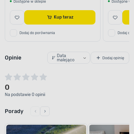
Dostępne w sklepie
Dostępne w s
Kup teraz
Dodaj do porównania
Dodaj do
Data
Opinie
Dodaj opinię
malejąco
0
Na podstawie 0 opinii
Porady