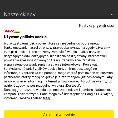
Nasze sklepy
Polityka prywatności
O nas
Używamy plików cookie
Wykorzystujemy pliki cookie, które są niezbędne do poprawnego
Kontakt do sklepu
funkcjonowania naszej strony. W przypadku wyrażenia zgody używamy
inne pliki cookie, które możemy zamieścić w celu analizy danych
dotyczących odwiedzających, ulepszenia naszej strony internetowej,
pokazania spersonalizowanych treści i zapewnienia Państwu
Strefa biznesu
wspaniałego doświadczenia na stronie internetowej. Ponieważ
korzystamy również z plików cookie innych firm, poszczególne
informacje, zebrane za ich pomocą, mogą zostać przekazane do naszych
partnerów, którzy mogą połączyć je z informacjami już posiadanymi. Aby
uzyskać więcej informacji na temat plików cookie, których używamy, lub
udzielić zgody na poszczególne, wybierz „Dostosuj”.
Dołącz do nas
Dane są gromadzone w celu personalizacji reklam i pomiaru skuteczności
kampanii reklamowych. Dane mogą być udostępniane Google LLC, więcej
informacji można znaleźć
tutaj
.
Metody płatności
Akceptuj wszystkie