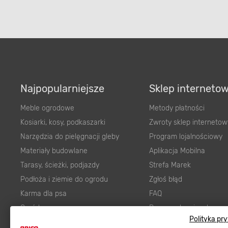
Najpopularniejsze
Sklep interneto
Meble ogrodowe
Metody płatności
Kosiarki, kosy, podkaszarki
Zwroty sklep internetow
Narzędzia do pielęgnacji gleby
Program lojalnościowy
Materiały budowlane
Aplikacja Mobilna
Tarasy, ścieżki, podjazdy
Strefa Marek
Podłoża i ziemie do ogrodu
Zgłoś błąd
Karma dla psa
FAQ
Ogród
Prawny obowiązek zape
Polityka pr
Farby wewnętrzne białe
zgodności towaru z um