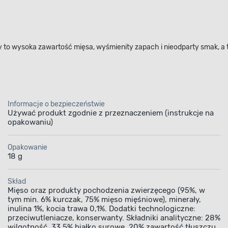
y to wysoka zawartość mięsa, wyśmienity zapach i nieodparty smak, 
Informacje o bezpieczeństwie
Używać produkt zgodnie z przeznaczeniem (instrukcje na
opakowaniu)
Opakowanie
18 g
Skład
Mięso oraz produkty pochodzenia zwierzęcego (95%, w
tym min. 6% kurczak, 75% mięso mięśniowe), minerały,
inulina 1%, kocia trawa 0,1%. Dodatki technologiczne:
przeciwutleniacze, konserwanty. Składniki analityczne: 28%
wilgotność, 33,5% białko surowe, 20% zawartość tłuszczu,