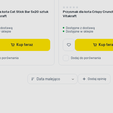
 kota Cat Stick Bar 5x20 sztuk
Przysmak dla kota Crispy Crunc
kraft
Vitakraft
 dostawą
Dostępne z dostawą
 sklepie
Dostępne w sklepie
Kup teraz
Kup te
o porównania
Dodaj do porównania
Data malejąco
Dodaj opinię