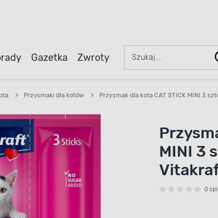
rady
Gazetka
Zwroty
ota
>
Przysmaki dla kotów
>
Przysmak dla kota CAT STICK MINI 3 sztu
Przysma
MINI 3 
Vitakra
0 opi