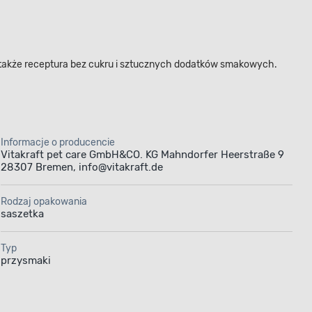
a także receptura bez cukru i sztucznych dodatków smakowych.
Informacje o producencie
Vitakraft pet care GmbH&CO. KG Mahndorfer Heerstraße 9
28307 Bremen, info@vitakraft.de
Rodzaj opakowania
saszetka
Typ
przysmaki