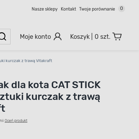
0
Nasze sklepy
Kontakt
Twoje porównanie
Moje konto
0 szt.
ki kurczak z trawą Vitakraft
k dla kota CAT STICK
sztuki kurczak z trawą
ft
nii
Oceń produkt