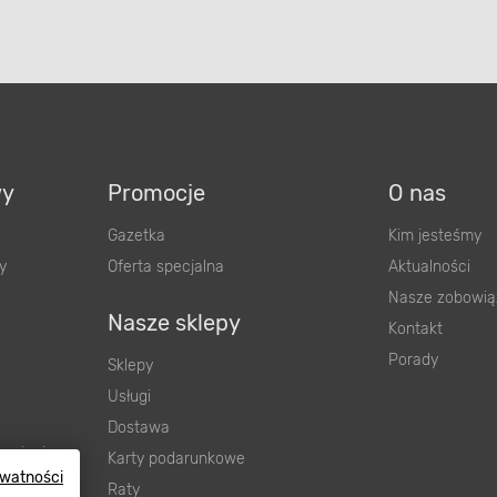
wy
Promocje
O nas
Gazetka
Kim jesteśmy
y
Oferta specjalna
Aktualności
Nasze zobowią
Nasze sklepy
Kontakt
Porady
Sklepy
Usługi
Dostawa
wnienia
Karty podarunkowe
ywatności
ową
Raty