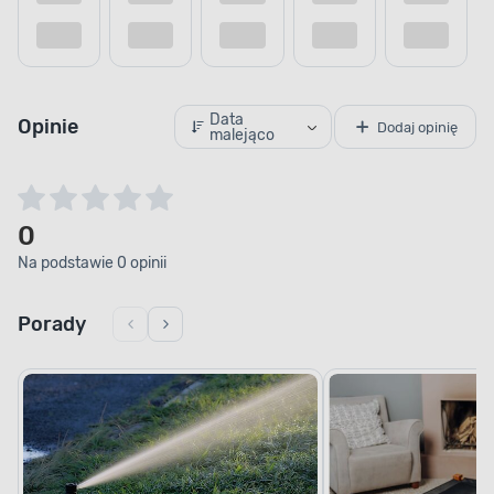
Dodaj do porównania
Dodaj do
Data
Opinie
Dodaj opinię
malejąco
0
Na podstawie 0 opinii
Porady