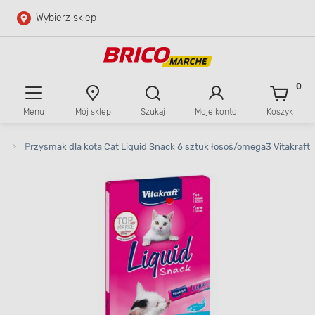
Wybierz sklep
Przejdź do głównej zawartości
Przejdź do wyszukiwarki
0
Menu
Mój sklep
Szukaj
Moje konto
Koszyk
Przejdź do kontaktu
w
>
Przysmak dla kota Cat Liquid Snack 6 sztuk łosoś/omega3 Vitakraft