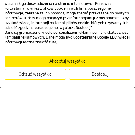
wspaniałego doświadczenia na stronie internetowej. Ponieważ
O nas
korzystamy również z plików cookie innych firm, poszczególne
informacje, zebrane za ich pomocą, mogą zostać przekazane do naszych
partnerów, którzy mogą połączyć je z informacjami już posiadanymi. Aby
uzyskać więcej informacji na temat plików cookie, których używamy, lub
Kontakt do sklepu
udzielić zgody na poszczególne, wybierz „Dostosuj”.
Dane są gromadzone w celu personalizacji reklam i pomiaru skuteczności
kampanii reklamowych. Dane mogą być udostępniane Google LLC, więcej
informacji można znaleźć
tutaj
.
Strefa biznesu
Akceptuj wszystkie
Dołącz do nas
Odrzuć wszystkie
Dostosuj
Kup teraz
Metody płatności