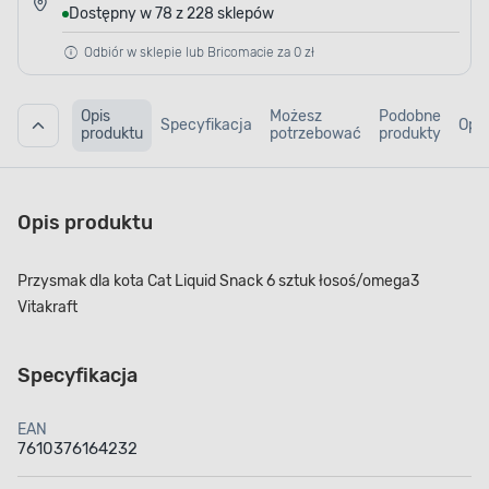
Dostępny w 78 z 228 sklepów
Odbiór w sklepie lub Bricomacie za 0 zł
Opis
Możesz
Podobne
Specyfikacja
Opin
produktu
potrzebować
produkty
Opis produktu
Przysmak dla kota Cat Liquid Snack 6 sztuk łosoś/omega3
Vitakraft
Specyfikacja
EAN
7610376164232