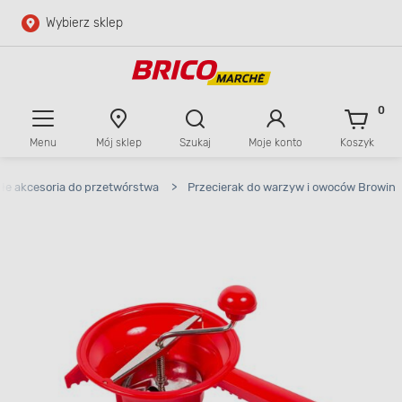
Wybierz sklep
Przejdź do głównej zawartości
Przejdź do wyszukiwarki
0
Menu
Mój sklep
Szukaj
Moje konto
Koszyk
Przejdź do kontaktu
łe akcesoria do przetwórstwa
>
Przecierak do warzyw i owoców Browin