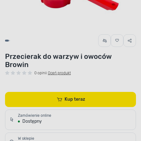
Przecierak do warzyw i owoców
Browin
0 opinii
Oceń produkt
Kup teraz
Zamówienie online
Dostępny
W sklepie