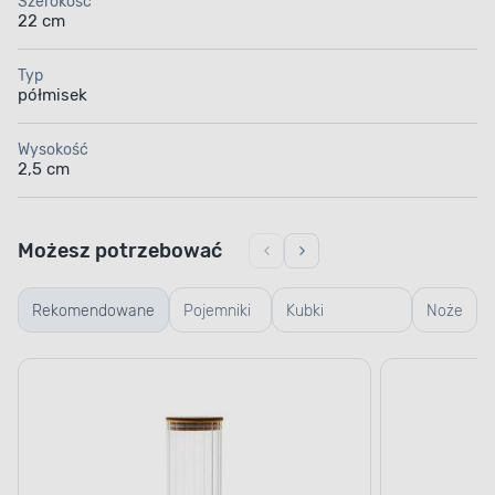
Szerokość
22 cm
Typ
półmisek
Wysokość
2,5 cm
Możesz potrzebować
Rekomendowane
Pojemniki
Kubki
Noże
szklane
termiczne i
termosy