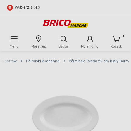
Wybierz sklep
Przejdź do głównej zawartości
Przejdź do wyszukiwarki
0
Menu
Mój sklep
Szukaj
Moje konto
Koszyk
Przejdź do kontaktu
ia potraw
>
Półmiski kuchenne
>
Półmisek Toledo 22 cm biały Borm