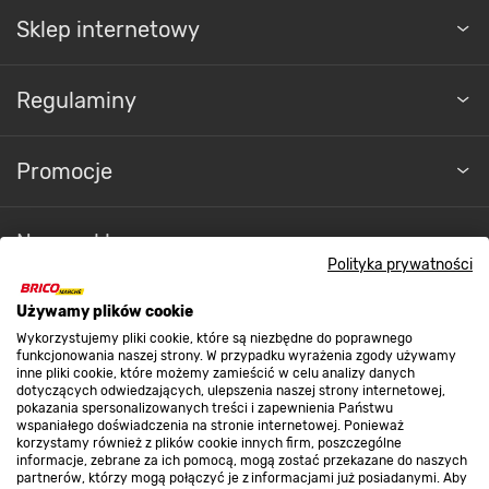
Sklep internetowy
Regulaminy
Promocje
Nasze sklepy
Polityka prywatności
O nas
Używamy plików cookie
Wykorzystujemy pliki cookie, które są niezbędne do poprawnego
funkcjonowania naszej strony. W przypadku wyrażenia zgody używamy
inne pliki cookie, które możemy zamieścić w celu analizy danych
Kontakt do sklepu
dotyczących odwiedzających, ulepszenia naszej strony internetowej,
pokazania spersonalizowanych treści i zapewnienia Państwu
wspaniałego doświadczenia na stronie internetowej. Ponieważ
korzystamy również z plików cookie innych firm, poszczególne
Strefa biznesu
informacje, zebrane za ich pomocą, mogą zostać przekazane do naszych
partnerów, którzy mogą połączyć je z informacjami już posiadanymi. Aby