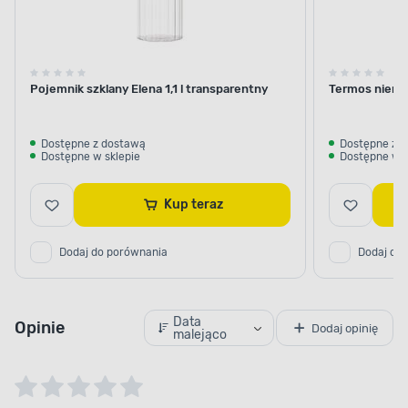
Pojemnik szklany Elena 1,1 l transparentny
Termos nierdz
Dostępne z dostawą
Dostępne z 
Dostępne w sklepie
Dostępne w s
Kup teraz
Dodaj do porównania
Dodaj do
Data
Opinie
Dodaj opinię
malejąco