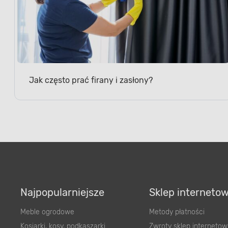
Jak często prać firany i zasłony?
Najpopularniejsze
Sklep interneto
Meble ogrodowe
Metody płatności
Kosiarki, kosy, podkaszarki
Zwroty sklep internetow