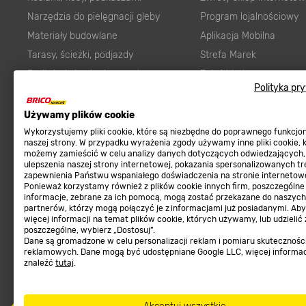
Narzędzia do pielęgnacji gleby
Program lojalnościowy
Materiały budowlane
Aplikacja Mobilna
Tarasy, ścieżki, podjazdy
Strefa Marek
Podłoża i ziemie do ogrodu
Zgłoś błąd
Polityka pr
Karma dla psa
FAQ
Ogród
Prawny obowiązek zape
Używamy plików cookie
Farby wewnętrzne białe
zgodności towaru z um
Wykorzystujemy pliki cookie, które są niezbędne do poprawnego funkcj
naszej strony. W przypadku wyrażenia zgody używamy inne pliki cookie, 
Elektryka
Program Brico PRO
możemy zamieścić w celu analizy danych dotyczących odwiedzających,
ulepszenia naszej strony internetowej, pokazania spersonalizowanych tre
Panele
zapewnienia Państwu wspaniałego doświadczenia na stronie internetowe
Regulaminy
Ponieważ korzystamy również z plików cookie innych firm, poszczególne
Elektronarzędzia
informacje, zebrane za ich pomocą, mogą zostać przekazane do naszych
Płytki
partnerów, którzy mogą połączyć je z informacjami już posiadanymi. Ab
Regulaminy
więcej informacji na temat plików cookie, których używamy, lub udzielić
Panele podłogowe
Polityka prywatności
poszczególne, wybierz „Dostosuj”.
Dane są gromadzone w celu personalizacji reklam i pomiaru skutecznośc
Płyty OSB/HDF
reklamowych. Dane mogą być udostępniane Google LLC, więcej informa
znaleźć
tutaj
.
Grabie do ogrodu