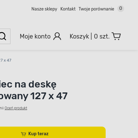
0
Nasze sklepy
Kontakt
Twoje porównanie
Moje konto
0 szt.
7 x 47
ec na deskę
owany 127 x 47
nii
Oceń produkt
Kup teraz