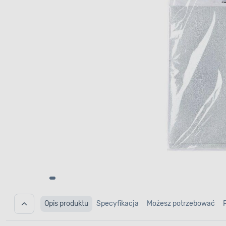
Opis produktu
Specyfikacja
Możesz potrzebować