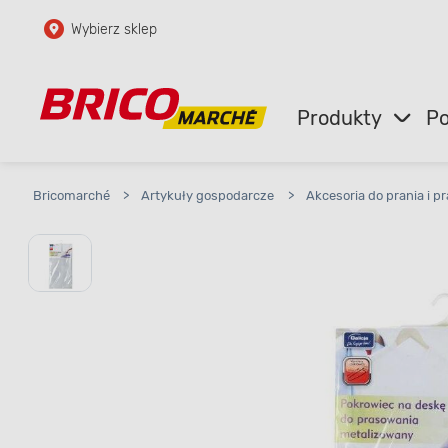
Wybierz sklep
Przejdź do głównej zawartości
Przejdź do wyszukiwarki
Produkty
Po
Przejdź do kontaktu
Bricomarché
>
Artykuły gospodarcze
>
Akcesoria do prania i p