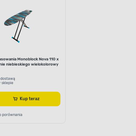
asowania Monoblock Nova 110 x
nie niebieskiego wielokolorowy
 dostawą
 sklepie
Kup teraz
o porównania