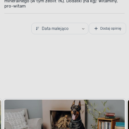
mineralnego (w tym zeolit 1%). Dodatki (na kg): Witaminy,
pro-witam
Data malejąco
Dodaj opinię