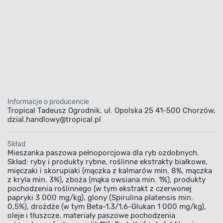
Informacje o producencie
Tropical Tadeusz Ogrodnik, ul. Opolska 25 41-500 Chorzów,
dzial.handlowy@tropical.pl
Skład
Mieszanka paszowa pełnoporcjowa dla ryb ozdobnych.
Skład: ryby i produkty rybne, roślinne ekstrakty białkowe,
mięczaki i skorupiaki (mączka z kalmarów min. 8%, mączka
z kryla min. 3%), zboża (mąka owsiana min. 1%), produkty
pochodzenia roślinnego (w tym ekstrakt z czerwonej
papryki 3 000 mg/kg), glony (Spirulina platensis min.
0,5%), drożdże (w tym Beta-1,3/1,6-Glukan 1 000 mg/kg),
oleje i tłuszcze, materiały paszowe pochodzenia