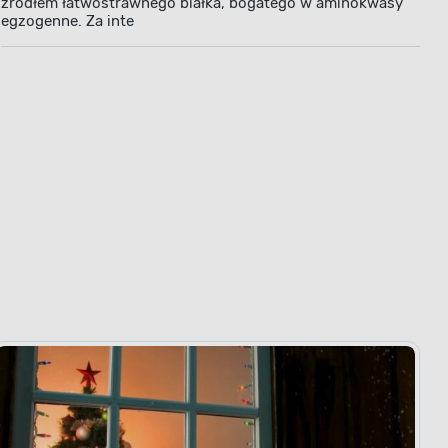
źródłem łatwostrawnego białka, bogatego w aminokwasy
egzogenne. Za inte