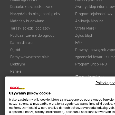
Kosiarki, kosy, podkaszarki
Zwroty sklep internetow
Narzędzia do pielęgnacji gleby
Program lojalnościowy
Materiały budowlane
Aplikacja Mobilna
Tarasy, ścieżki, podjazdy
Strefa Marek
Podłoża i ziemie do ogrodu
Zgłoś błąd
Karma dla psa
FAQ
Ogród
Prawny obowiązek zape
Farby wewnętrzne białe
zgodności towaru z um
Elektryka
Program Brico PRO
Panele
Regulaminy
Elektronarzędzia
Polityka pr
Płytki
Regulaminy
Panele podłogowe
Używamy plików cookie
Polityka prywatności
Wykorzystujemy pliki cookie, które są niezbędne do poprawnego funkcj
Płyty OSB/HDF
naszej strony. W przypadku wyrażenia zgody używamy inne pliki cookie, 
Grabie do ogrodu
możemy zamieścić w celu analizy danych dotyczących odwiedzających,
ulepszenia naszej strony internetowej, pokazania spersonalizowanych tre