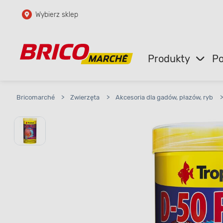
Wybierz sklep
Przejdź do głównej zawartości
Przejdź do wyszukiwarki
Produkty
Po
Przejdź do kontaktu
Bricomarché
>
Zwierzęta
>
Akcesoria dla gadów, płazów, ryb
>