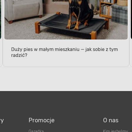
Duży pies w małym mieszkaniu — jak sobie z tym
radzić?
wy
Promocje
O nas
Gazetka
Kim jesteśmy