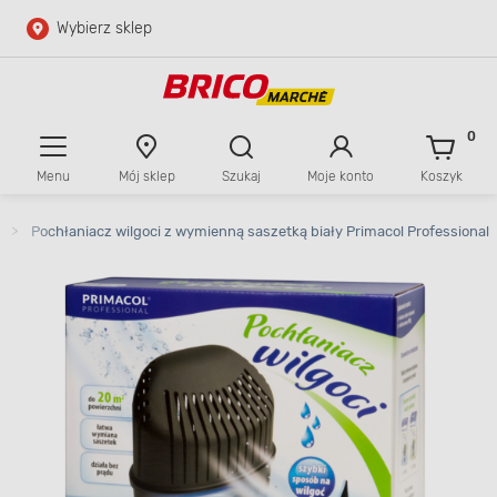
Wybierz sklep
Przejdź do głównej zawartości
Przejdź do wyszukiwarki
0
Menu
Mój sklep
Szukaj
Moje konto
Koszyk
Przejdź do kontaktu
>
Pochłaniacz wilgoci z wymienną saszetką biały Primacol Professional