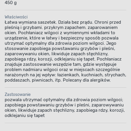
450 g
Właściwości
Łatwa wymiana saszetek. Działa bez prądu. Chroni przed
pleśnią i grzybami. przykrym zapachem. zaparowaniem
okien. Pochłaniacz wilgoci z wymiennymi wkładami to
urządzenie, które w łatwy i bezpieczny sposób pozwala
utrzymać optymalny dla zdrowia poziom wilgoci. Jego
stosowanie zapobiega powstawaniu grzybów i pleśni,
zaparowywaniu okien, likwiduje zapach stęchlizny,
zapobiega rdzy, korozji, odklejaniu się tapet. Pochłaniacz
znajduje zastosowanie wszędzie tam, gdzie występuje
problem nadmiaru wilgoci oraz w miejscach szczególnie
narażonych na jej wpływ: łazienkach, kuchniach, strychach,
poddaszach, piwnicach, itp. Polecany dla alergików.
Zastosowanie
pozwala utrzymać optymalny dla zdrowia poziom wilgoci;
zapobiega powstawaniu grzybów i pleśni, zaparowywaniu
okien, likwiduje zapach stęchlizny, zapobiega rdzy, korozji,
odklejaniu się tapet