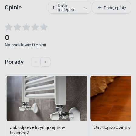
Data
Opinie
Dodaj opinię
malejąco
0
Na podstawie 0 opinii
Porady
Jak odpowietrzyć grzejnik w
Jak dogrzać zimny po
łazience?