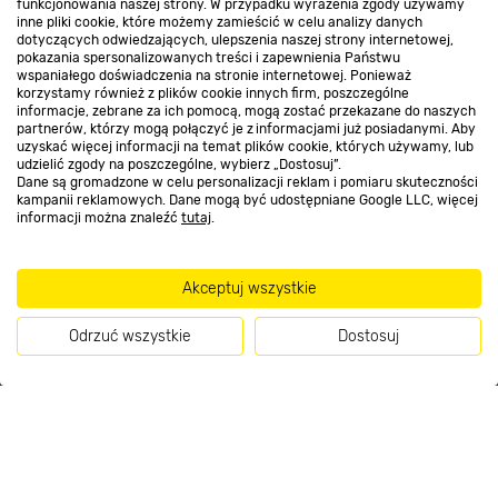
funkcjonowania naszej strony. W przypadku wyrażenia zgody używamy
Kontakt do sklepu
inne pliki cookie, które możemy zamieścić w celu analizy danych
dotyczących odwiedzających, ulepszenia naszej strony internetowej,
pokazania spersonalizowanych treści i zapewnienia Państwu
wspaniałego doświadczenia na stronie internetowej. Ponieważ
Strefa biznesu
korzystamy również z plików cookie innych firm, poszczególne
informacje, zebrane za ich pomocą, mogą zostać przekazane do naszych
partnerów, którzy mogą połączyć je z informacjami już posiadanymi. Aby
uzyskać więcej informacji na temat plików cookie, których używamy, lub
udzielić zgody na poszczególne, wybierz „Dostosuj”.
Dołącz do nas
Dane są gromadzone w celu personalizacji reklam i pomiaru skuteczności
kampanii reklamowych. Dane mogą być udostępniane Google LLC, więcej
informacji można znaleźć
tutaj
.
Akceptuj wszystkie
Metody płatności
Odrzuć wszystkie
Dostosuj
Kup teraz
Informacje handlowe o towarach i ich cenach podane na stronach serwisu:
https://www.bricomarche.pl/
nie stanowią oferty, a są wyłącznie
zaproszeniem do zawarcia umowy w rozumieniu art. 71 Kodeksu cywilnego.