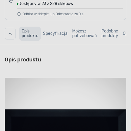
Dostępny w 23 z 228 sklepów
Odbiór w sklepie lub Bricomacie za 0 zł
Opis
Możesz
Podobne
Specyfikacja
Opin
produktu
potrzebować
produkty
Opis produktu