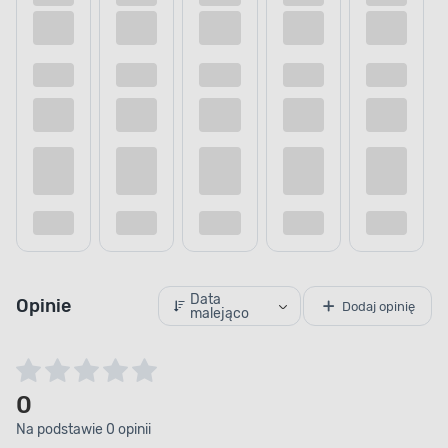
Uniwersalne wykończenie
Uatrakcyjnij wystrój wnętrz pomieszczenia.
Produkt jest przystosowany do użytku
wewnętrznego i doskonale sprawdzi się jako
element wykończenia kuchni lub łazienki. Za jego
pomocą podkreślisz wystrój wnętrz i nadasz
odpowiedni charakter pomieszczeniu.
Data
Opinie
Dodaj opinię
malejąco
0
Na podstawie 0 opinii