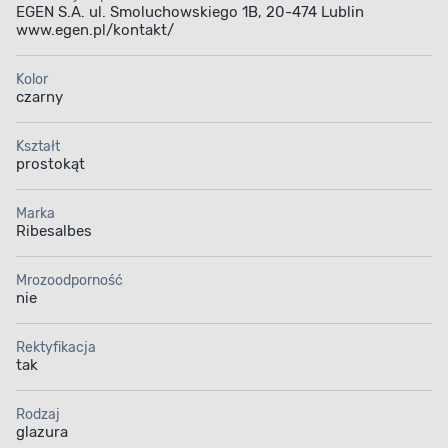
EGEN S.A. ul. Smoluchowskiego 1B, 20-474 Lublin
www.egen.pl/kontakt/
Kolor
czarny
Kształt
prostokąt
Marka
Ribesalbes
Mrozoodporność
nie
Rektyfikacja
WYKOŃCZENIE W POŁYSKU
tak
Subtelne rozświetlenie
Rodzaj
przestrzeni
glazura