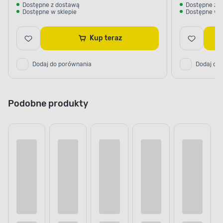
Dostępne z dostawą
Dostępne z 
Dostępne w sklepie
Dostępne w s
Kup teraz
Dodaj do porównania
Dodaj do
Podobne produkty
ZASTOSOWANIE PŁYTKI