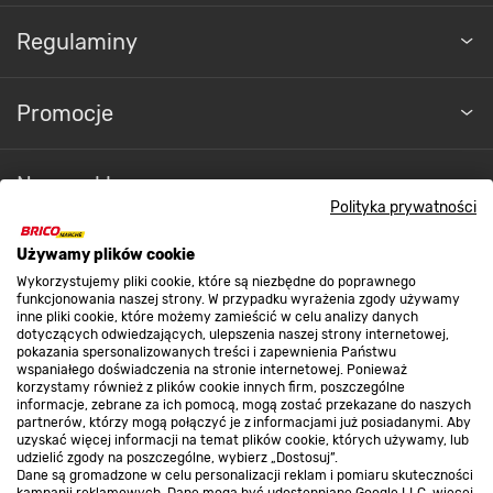
parametrach technicznych.
Regulaminy
Promocje
Nasze sklepy
Polityka prywatności
O nas
Używamy plików cookie
Wykorzystujemy pliki cookie, które są niezbędne do poprawnego
Płytki
funkcjonowania naszej strony. W przypadku wyrażenia zgody używamy
podłogowe
inne pliki cookie, które możemy zamieścić w celu analizy danych
Kontakt do sklepu
dotyczących odwiedzających, ulepszenia naszej strony internetowej,
pokazania spersonalizowanych treści i zapewnienia Państwu
wspaniałego doświadczenia na stronie internetowej. Ponieważ
korzystamy również z plików cookie innych firm, poszczególne
Strefa biznesu
informacje, zebrane za ich pomocą, mogą zostać przekazane do naszych
partnerów, którzy mogą połączyć je z informacjami już posiadanymi. Aby
uzyskać więcej informacji na temat plików cookie, których używamy, lub
udzielić zgody na poszczególne, wybierz „Dostosuj”.
Dane są gromadzone w celu personalizacji reklam i pomiaru skuteczności
Dołącz do nas