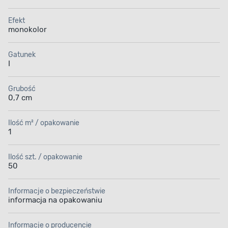
Efekt
monokolor
Wykończenie
Łatwość
w połysku
w utrzymaniu
Gatunek
czystości
I
Grubość
0,7 cm
Ilość m² / opakowanie
1
Zastosowanie płytki
Rodzaj płytki
Ilość szt. / opakowanie
50
Informacje o bezpieczeństwie
informacja na opakowaniu
Informacje o producencie