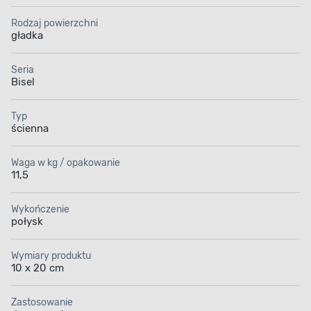
Spraw, aby pomieszczenie stało się optycznie
Rodzaj powierzchni
większe i bardziej przestronne. Płytka dekor
gładka
została wykończona w połysku, dzięki czemu
doskonale odbija światło i tym samym rozświetla
Seria
przestrzeń. Za jej pomocą nie tylko osiągniesz
Bisel
pożądany efekt dekoracyjny, ale zadbasz
o odpowiedni odbiór wizualny pomieszczenia.
Typ
ścienna
Waga w kg / opakowanie
11,5
Wykończenie
połysk
Wymiary produktu
10 x 20 cm
Zastosowanie