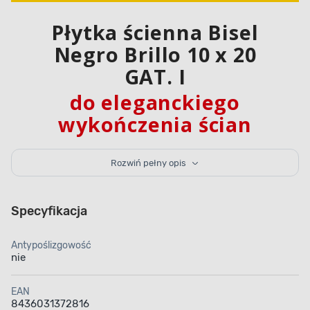
Płytka ścienna Bisel
Negro Brillo 10 x 20
GAT. I
do eleganckiego
wykończenia ścian
w pomieszczeniu
Rozwiń pełny opis
Płytka ścienna Bisel Negro Brillo 10 x 20 GAT. I marki
RIBESALBES to elegancka glazura w czarnym
kolorze o połyskliwym wykończeniu i wymiarach
Specyfikacja
10 x 20 cm oraz grubości wynoszącej 0,7 cm. Gres
jest gatunku I, a opakowanie zwierające 50 sztuk
Antypoślizgowość
wystarczy do pokrycia 1 m² ściany we wnętrzach
nie
budynku.
EAN
8436031372816