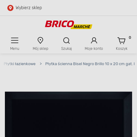
Wybierz sklep
Przejdź do głównej zawartości
Przejdź do wyszukiwarki
0
Menu
Mój sklep
Szukaj
Moje konto
Koszyk
Przejdź do kontaktu
Płytki łazienkowe
>
Płytka ścienna Bisel Negro Brillo 10 x 20 cm gat. I