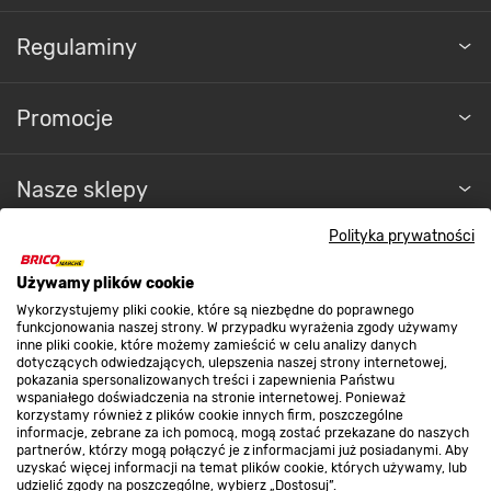
Regulaminy
Promocje
Nasze sklepy
Polityka prywatności
O nas
Używamy plików cookie
Wykorzystujemy pliki cookie, które są niezbędne do poprawnego
Kontakt do sklepu
funkcjonowania naszej strony. W przypadku wyrażenia zgody używamy
inne pliki cookie, które możemy zamieścić w celu analizy danych
dotyczących odwiedzających, ulepszenia naszej strony internetowej,
pokazania spersonalizowanych treści i zapewnienia Państwu
Strefa biznesu
wspaniałego doświadczenia na stronie internetowej. Ponieważ
korzystamy również z plików cookie innych firm, poszczególne
informacje, zebrane za ich pomocą, mogą zostać przekazane do naszych
partnerów, którzy mogą połączyć je z informacjami już posiadanymi. Aby
uzyskać więcej informacji na temat plików cookie, których używamy, lub
udzielić zgody na poszczególne, wybierz „Dostosuj”.
Dołącz do nas