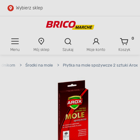
Wybierz sklep
Przejdź do głównej zawartości
Przejdź do wyszukiwarki
0
Menu
Mój sklep
Szukaj
Moje konto
Koszyk
Przejdź do kontaktu
kodnikom
>
Środki na mole
>
Płytka na mole spożywcze 2 sztuki Arox