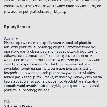
makarony, kakao, czekolada, kawa zbożowa, suszone owoce itp.
Produkt w naturalny sposób wabi owady, które przyklejają się do
powierzchni pokrytej substancją klejącą.
Specyfikacja
Działanie
Płytka lepowa na mole spożywcze w postaci płaskiej
tabliczki pokrytej substancją klejącą. Przeznaczona do
monitorowania obecności moli spożywczych poprzez ich
odławianie z pomieszczeń kuchennych, spiżarni oraz
wszelkich innych pomieszczeń, w których przechowywane
są artykuły spożywcze. Produkt nie zawiera substancji
owadobójczych co sprawia, że może być stosowany
bezpośrednio w miejscach przechowywania artykułów
takich jak: kasze, płatki, mąka, makarony, kakao, czekolada,
kawa zbożowa, suszone owoce itp. Produkt w naturalny
sposób wabi owady, które przyklejają się do powierzchni
pokrytej substancją klejącą.
EAN
5902341009245