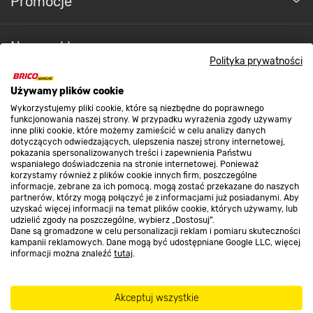
Promocje
Nasze sklepy
Polityka prywatności
O nas
Używamy plików cookie
Wykorzystujemy pliki cookie, które są niezbędne do poprawnego
funkcjonowania naszej strony. W przypadku wyrażenia zgody używamy
inne pliki cookie, które możemy zamieścić w celu analizy danych
Kontakt do sklepu
dotyczących odwiedzających, ulepszenia naszej strony internetowej,
pokazania spersonalizowanych treści i zapewnienia Państwu
wspaniałego doświadczenia na stronie internetowej. Ponieważ
korzystamy również z plików cookie innych firm, poszczególne
Strefa biznesu
informacje, zebrane za ich pomocą, mogą zostać przekazane do naszych
partnerów, którzy mogą połączyć je z informacjami już posiadanymi. Aby
uzyskać więcej informacji na temat plików cookie, których używamy, lub
udzielić zgody na poszczególne, wybierz „Dostosuj”.
Dane są gromadzone w celu personalizacji reklam i pomiaru skuteczności
Dołącz do nas
kampanii reklamowych. Dane mogą być udostępniane Google LLC, więcej
informacji można znaleźć
tutaj
.
Akceptuj wszystkie
Metody płatności