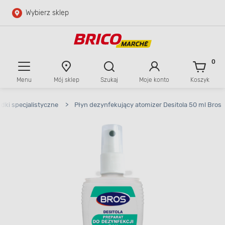
Wybierz sklep
Przejdź do głównej zawartości
Przejdź do wyszukiwarki
0
Menu
Mój sklep
Szukaj
Moje konto
Koszyk
Przejdź do kontaktu
odki specjalistyczne
>
Płyn dezynfekujący atomizer Desitola 50 ml Bros