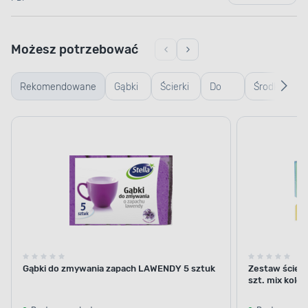
Możesz potrzebować
Rekomendowane
Gąbki
Ścierki
Do
Środki
i
do
mycia
higieniczne
ścierki
podłogi
okien
Gąbki do zmywania zapach LAWENDY 5 sztuk
Zestaw ściere
szt. mix kolo