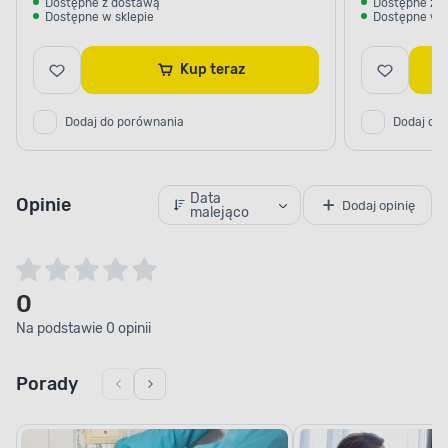
Dostępne z dostawą
Dostępne z 
Dostępne w sklepie
Dostępne w s
Kup teraz
Dodaj do porównania
Dodaj do
Data
Opinie
Dodaj opinię
malejąco
0
Na podstawie 0 opinii
Porady