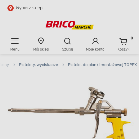
Wybierz sklep
Przejdź do głównej zawartości
Przejdź do wyszukiwarki
0
Menu
Mój sklep
Szukaj
Moje konto
Koszyk
Przejdź do kontaktu
likony
>
Pistolety, wyciskacze
>
Pistolet do pianki montażowej TOPEX