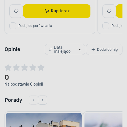
Kup teraz
Dodaj do porównania
Dodaj do
Data
Opinie
Dodaj opinię
malejąco
0
Na podstawie 0 opinii
Porady