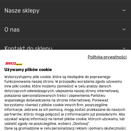
Nasze sklepy
O nas
Kontakt do sklepu
Polityka prywatności
Strefa biznesu
Używamy plików cookie
Wykorzystujemy pliki cookie, które są niezbędne do poprawnego
funkcjonowania naszej strony. W przypadku wyrażenia zgody używamy
inne pliki cookie, które możemy zamieścić w celu analizy danych
Dołącz do nas
dotyczących odwiedzających, ulepszenia naszej strony internetowej,
pokazania spersonalizowanych treści i zapewnienia Państwu
wspaniałego doświadczenia na stronie internetowej. Ponieważ
korzystamy również z plików cookie innych firm, poszczególne
informacje, zebrane za ich pomocą, mogą zostać przekazane do naszych
partnerów, którzy mogą połączyć je z informacjami już posiadanymi. Aby
uzyskać więcej informacji na temat plików cookie, których używamy, lub
Metody płatności
udzielić zgody na poszczególne, wybierz „Dostosuj”.
Dane są gromadzone w celu personalizacji reklam i pomiaru skuteczności