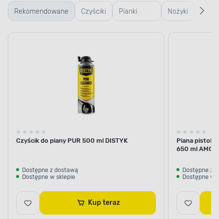
Rekomendowane
Czyściki
Pianki
Nożyki
Ręka
do pian
pistoletowe
robo
Czyścik do piany PUR 500 ml DISTYK
Piana pistol
650 ml AMG
Dostępne z dostawą
Dostępne z 
Dostępne w sklepie
Dostępne w s
Kup teraz