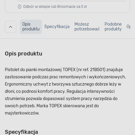
Odbiór w sklepie lub Bricomacie za 0 zł
Opis
Możesz
Podobne
Specyfikacja
Opin
produktu
potrzebować
produkty
Opis produktu
Pistolet do pianki montażowej TOPEX (nr ref. 21B501) znajduje
zastosowanie podczas prac remontowych i wykończeniowych.
Ergonomiczny uchwyt z tworzywa sztucznego dobrze leży w
dłoni, co podnosi komfort pracy. Regulacja intensywności
strumienia pozwala dopasować system pracy narzędzia do
swoich potrzeb. Marka TOPEX skierowana jest do
majsterkowiczów.
Specyfikacja