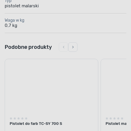
Typ
pistolet malarski
Waga w kg
0,7 kg
Podobne produkty
Pistolet do farb TC-SY 700 S
Pistolet malar