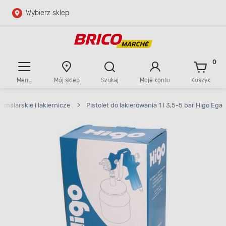
Wybierz sklep
Przejdź do głównej zawartości
Przejdź do wyszukiwarki
0
Menu
Mój sklep
Szukaj
Moje konto
Koszyk
Przejdź do kontaktu
y malarskie i lakiernicze
>
Pistolet do lakierowania 1 l 3,5-5 bar Higo Ega