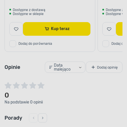
Dostępne z dostawą
Dostępne z 
Dostępne w sklepie
Dostępne w s
Kup teraz
Dodaj do porównania
Dodaj do
Data
Opinie
Dodaj opinię
malejąco
0
Na podstawie 0 opinii
Porady