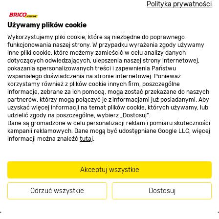
Polityka prywatności
Promocje
Używamy plików cookie
Wykorzystujemy pliki cookie, które są niezbędne do poprawnego
funkcjonowania naszej strony. W przypadku wyrażenia zgody używamy
inne pliki cookie, które możemy zamieścić w celu analizy danych
Nasze sklepy
dotyczących odwiedzających, ulepszenia naszej strony internetowej,
pokazania spersonalizowanych treści i zapewnienia Państwu
wspaniałego doświadczenia na stronie internetowej. Ponieważ
korzystamy również z plików cookie innych firm, poszczególne
O nas
informacje, zebrane za ich pomocą, mogą zostać przekazane do naszych
partnerów, którzy mogą połączyć je z informacjami już posiadanymi. Aby
uzyskać więcej informacji na temat plików cookie, których używamy, lub
udzielić zgody na poszczególne, wybierz „Dostosuj”.
Kontakt do sklepu
Dane są gromadzone w celu personalizacji reklam i pomiaru skuteczności
kampanii reklamowych. Dane mogą być udostępniane Google LLC, więcej
informacji można znaleźć
tutaj
.
Strefa biznesu
Akceptuj wszystkie
Dołącz do nas
Odrzuć wszystkie
Dostosuj