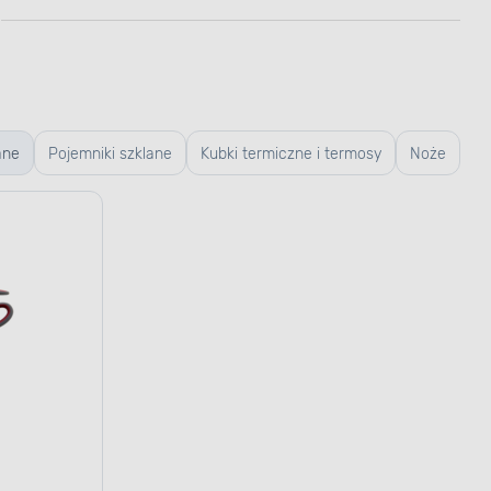
ane
Pojemniki szklane
Kubki termiczne i termosy
Noże