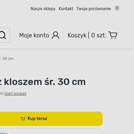
0
Nasze sklepy
Kontakt
Twoje porównanie
Moje konto
0 szt.
r. 30 cm
z kloszem śr. 30 cm
nii
Oceń produkt
Kup teraz