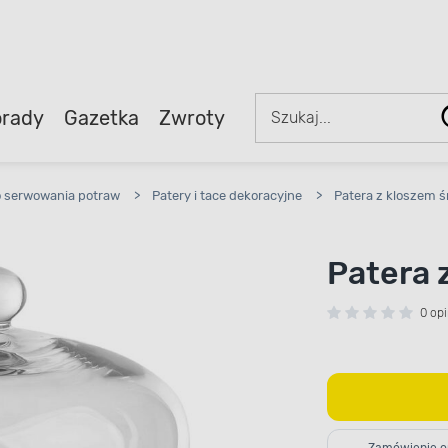
rady
Gazetka
Zwroty
o serwowania potraw
>
Patery i tace dekoracyjne
>
Patera z kloszem ś
Patera 
0 opi