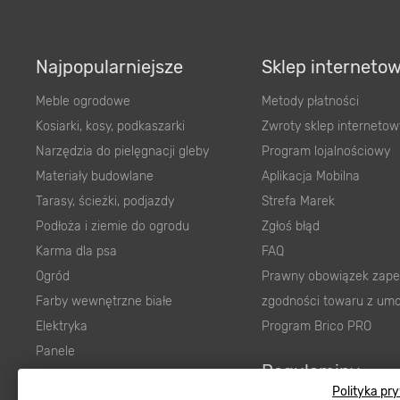
Najpopularniejsze
Sklep interneto
Meble ogrodowe
Metody płatności
Kosiarki, kosy, podkaszarki
Zwroty sklep internetow
Narzędzia do pielęgnacji gleby
Program lojalnościowy
Materiały budowlane
Aplikacja Mobilna
Tarasy, ścieżki, podjazdy
Strefa Marek
Podłoża i ziemie do ogrodu
Zgłoś błąd
Karma dla psa
FAQ
Ogród
Prawny obowiązek zape
Farby wewnętrzne białe
zgodności towaru z um
Elektryka
Program Brico PRO
Panele
Regulaminy
Elektronarzędzia
Polityka pr