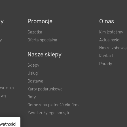
wy
Promocje
O nas
Gazetka
Kim jesteśmy
y
Oferta specjalna
Aktualności
Nasze zobowią
Nasze sklepy
Kontakt
Porady
Sklepy
Usługi
Dostawa
wnienia
Karty podarunkowe
ową
Raty
Odroczona płatność dla firm
Zwrot zużytego sprzętu
ywatności