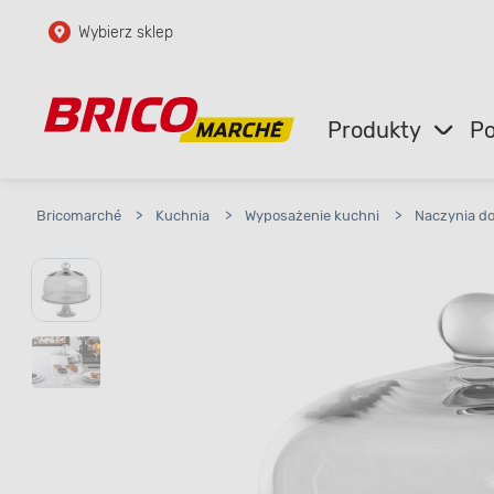
Wybierz sklep
Przejdź do głównej zawartości
Przejdź do wyszukiwarki
Produkty
Po
Przejdź do kontaktu
Bricomarché
>
Kuchnia
>
Wyposażenie kuchni
>
Naczynia d