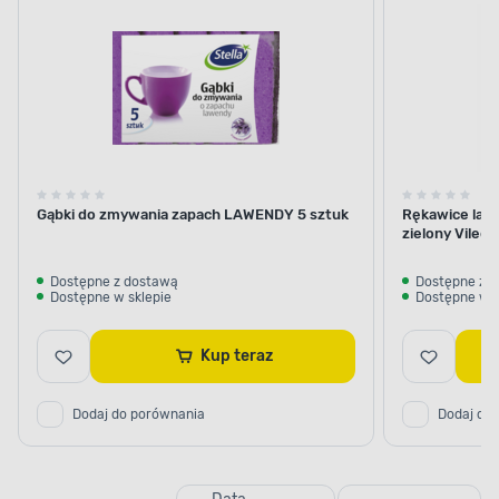
ścierki
podłogi
okien
Gąbki do zmywania zapach LAWENDY 5 sztuk
Rękawice lat
zielony Vileda
Dostępne z dostawą
Dostępne z 
Dostępne w sklepie
Dostępne w s
Kup teraz
Dodaj do porównania
Dodaj do