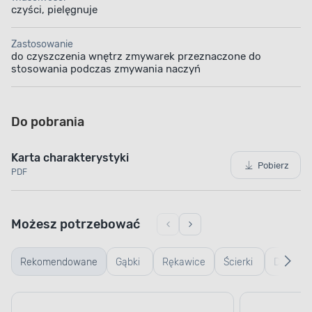
czyści, pielęgnuje
Zastosowanie
do czyszczenia wnętrz zmywarek przeznaczone do
stosowania podczas zmywania naczyń
Do pobrania
Karta charakterystyki
Pobierz
PDF
Możesz potrzebować
Rekomendowane
Gąbki
Rękawice
Ścierki
Do
i
gumowe
do
mycia