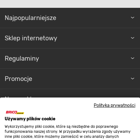
Najpopularniejsze
Sklep internetowy
Regulaminy
Promocje
Nasze sklepy
Polityka prywatności
O nas
Używamy plików cookie
Wykorzystujemy pliki cookie, które są niezbędne do poprawnego
funkcjonowania naszej strony. W przypadku wyrażenia zgody używamy
inne pliki cookie, które możemy zamieścić w celu analizy danych
Kontakt do sklepu