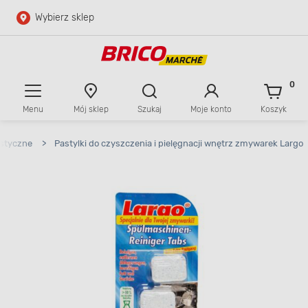
Wybierz sklep
Przejdź do głównej zawartości
Przejdź do wyszukiwarki
0
Menu
Mój sklep
Szukaj
Moje konto
Koszyk
Przejdź do kontaktu
istyczne
>
Pastylki do czyszczenia i pielęgnacji wnętrz zmywarek Largo