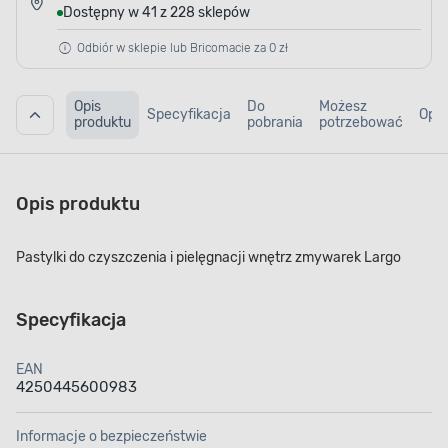
Dostępny w 41 z 228 sklepów
Odbiór w sklepie lub Bricomacie za 0 zł
Opis
Do
Możesz
Specyfikacja
Opin
produktu
pobrania
potrzebować
Opis produktu
Pastylki do czyszczenia i pielęgnacji wnętrz zmywarek Largo
Specyfikacja
EAN
4250445600983
Informacje o bezpieczeństwie